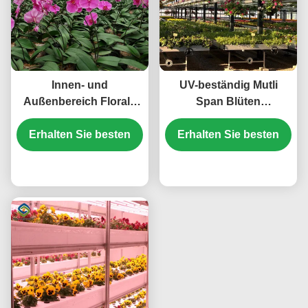
Innen- und
UV-beständig Mutli
Außenbereich Florale
Span Blüten
Gewächshäuser
Gewächshaus Venlo
Erhalten Sie besten
Gewerbliche
Bogen Typ Wasserdicht
Erhalten Sie besten
Gewächshäuser
Wettersicherheit
Preis
Preis