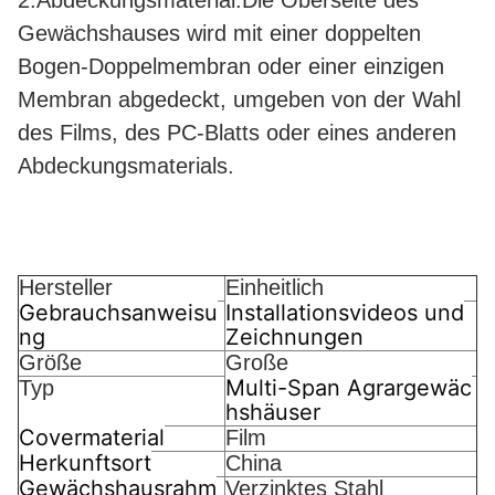
2.Abdeckungsmaterial:Die Oberseite des
Gewächshauses wird mit einer doppelten
Bogen-Doppelmembran oder einer einzigen
Membran abgedeckt, umgeben von der Wahl
des Films, des PC-Blatts oder eines anderen
Abdeckungsmaterials.
Hersteller
Einheitlich
Gebrauchsanweisu
Installationsvideos und
ng
Zeichnungen
Größe
Große
Multi-Span Agrargewäc
Typ
hshäuser
Covermaterial
Film
Herkunftsort
China
Gewächshausrahm
Verzinktes Stahl