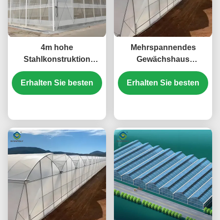
4m hohe
Mehrspannendes
Stahlkonstruktion
Gewächshaus
Gewächshaus gotischer
Vollhydroponisches Nft
Erhalten Sie besten
Typ Einfache
Gewächshaus 6,0 bis
Erhalten Sie besten
Installation
12,0 m Spannweite
Preis
Preis