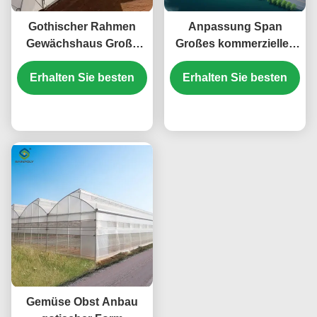
Gothischer Rahmen
Anpassung Span
Gewächshaus Große
Großes kommerzielles
Größe
Gewächshaus mit
Landwirtschaftliche
Erhalten Sie besten
Erhalten Sie besten
einem einzigen PE-
Mehrfachspannung
Schichtrahmen 4m
Kunststofffolie
Preis
Höhe
Preis
Gewächshaus
Gemüse Obst Anbau