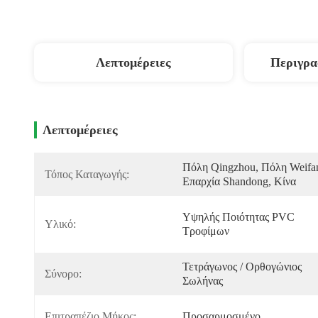
Λεπτομέρειες
Περιγρα
Λεπτομέρειες
Πόλη Qingzhou, Πόλη Weifan
Τόπος Καταγωγής:
Επαρχία Shandong, Κίνα
Υψηλής Ποιότητας PVC 
Υλικό:
Τροφίμων
Τετράγωνος / Ορθογώνιος 
Σύνορο:
Σωλήνας
Επιτραπέζιο Μήκος:
Προσαρμοσμένο