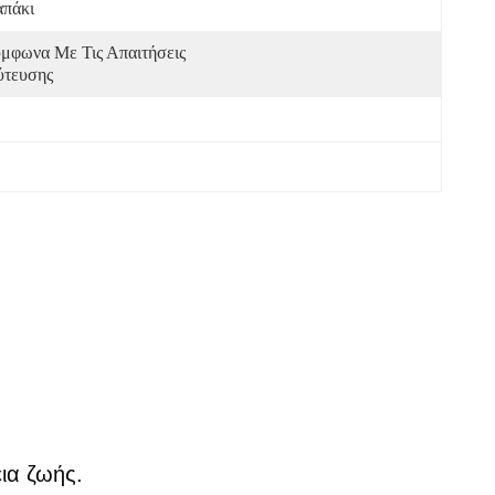
πάκι
μφωνα Με Τις Απαιτήσεις 
τευσης
ια ζωής.