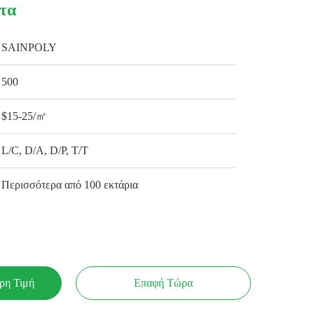
τα
SAINPOLY
500
$15-25/㎡
L/C, D/A, D/P, T/T
Περισσότερα από 100 εκτάρια
ρη Τιμή
Επαφή Τώρα