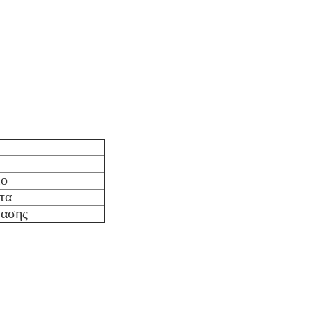
lo
τα
τασης