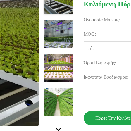
Κυλιόμενη Πόρ
Ονομασία Μάρκας:
MOQ:
Τιμή:
Όροι Πληρωμής:
Ικανότητα Εφοδιασμού:
Πάρτε Την Καλύτε