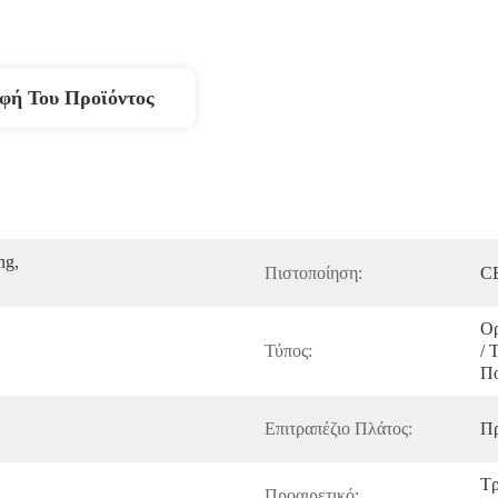
φή Του Προϊόντος
g, 
Πιστοποίηση:
C
Ορ
Τύπος:
/ 
Πο
Επιτραπέζιο Πλάτος:
Π
Τρ
Προαιρετικό: