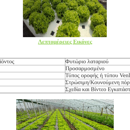
Λεπτομέρειες Εικόνες
ϊόντος
Φυτώριο λαταριού
Προσαρμοσμένο
Τύπος οροφής ή τύπου Ven
Στρώσιμη/Κουνούμενη πόρ
Σχεδία και Βίντεο Εγκατάσ