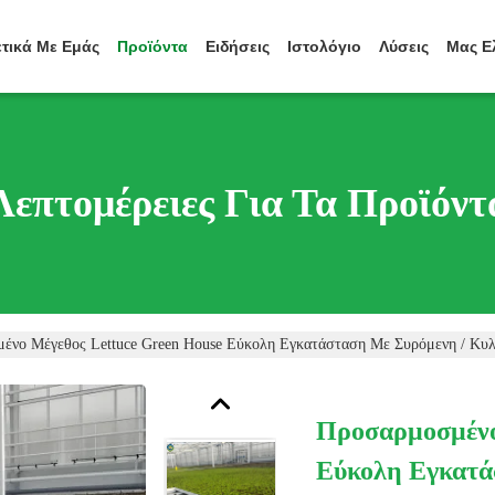
ετικά Με Εμάς
Προϊόντα
Ειδήσεις
Ιστολόγιο
Λύσεις
Μας Ε
Λεπτομέρειες Για Τα Προϊόντ
ένο Μέγεθος Lettuce Green House Εύκολη Εγκατάσταση Με Συρόμενη / Κυλ
Προσαρμοσμένο
Εύκολη Εγκατά