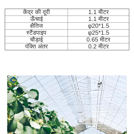
केंद्र की दूरी
1.1 मीटर
ऊँचाई
1.1 मीटर
क्षैतिज
φ20*1.5
स्टैंडपाइप
φ25*1.5
चौड़ाई
0.65 मीटर
पंक्ति अंतर
0.2 मीटर