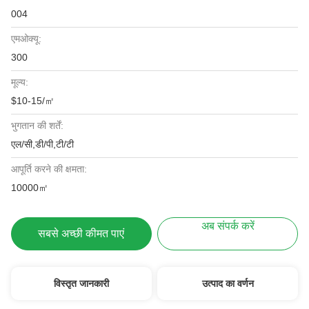
004
एमओक्यू:
300
मूल्य:
$10-15/㎡
भुगतान की शर्तें:
एल/सी,डी/पी,टी/टी
आपूर्ति करने की क्षमता:
10000㎡
अब संपर्क करें
सबसे अच्छी कीमत पाएं
विस्तृत जानकारी
उत्पाद का वर्णन