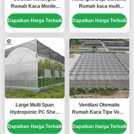
Rumah Kaca Morden
Rumah kaca multi
Multi-Span Film Plastik
rentang rumah kaca
Dapatkan Harga Terbaik
Berkualitas Tinggi
Dapatkan Harga Terbaik
Film Penutup Efisiensi
Untuk Pertanian
Ruang
Komersial
Large Multi Span
Ventilasi Otomatis
Hydroponic PC Sheet
Rumah Kaca Tipe Venlo
Greenhouse Snow
Polycarbonate Rumah
Dapatkan Harga Terbaik
Resistance Struktur
Dapatkan Harga Terbaik
Kaca hemat energi
yang kokoh