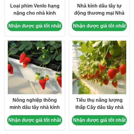
Loại phim Venlo hạng
Nhà kính dâu tây tự
nặng cho nhà kính
động thương mại Nhà
thương mại
kính phim đa dải
Nhận được giá tốt nhất
Nhận được giá tốt nhất
Nông nghiệp thông
Tiêu thụ năng lượng
minh dâu tây nhà kính
thấp Cây dâu tây nhà
máy tính bảng nhà kính
kính tùy chỉnh 1,1m
Nhận được giá tốt nhất
Nhận được giá tốt nhất
thân thiện với môi
chiều cao
trường