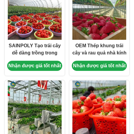
SAINPOLY Tạo trái cây
OEM Thép khung trái
dễ dàng trồng trong
cây và rau quả nhà kính
nhà kính Sản xuất dâu
cho dâu tây
Nhận được giá tốt nhất
Nhận được giá tốt nhất
tây