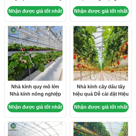
Nhà kính Sản lượng
định với hệ thống sưởi
Nhận được giá tốt nhất
Nhận được giá tốt nhất
cao
ấm và làm mát
Nhà kính quy mô lớn
Nhà kính cây dâu tây
Nhà kính nông nghiệp
hiệu quả Dễ cài đặt Hiệu
Cấu trúc ổn định Dễ lắp
suất cao
Nhận được giá tốt nhất
Nhận được giá tốt nhất
ráp