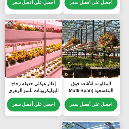
احصل على أفضل سعر
للطقس
احصل على أفضل سعر
المقاومة للأشعة فوق
إطار هيكلي حديقة زجاج
البنفسجية (Mutli Span
البوليكربونات للنمو الزهري
Flower Greenhouse)
احصل على أفضل سعر
احصل على أفضل سعر