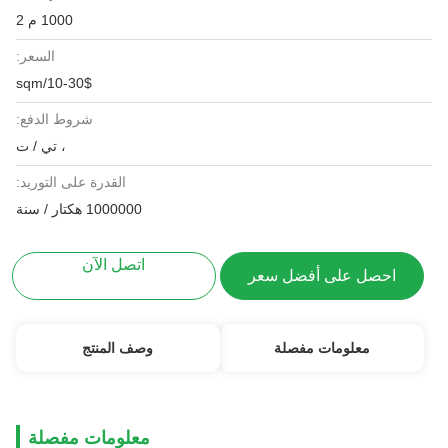
1000 م 2
السعر:
10-30$/sqm
شروط الدفع:
، تي / ت
القدرة على التوريد:
1000000 هكتار / سنة
اتصل الآن
احصل على أفضل سعر
معلومات مفصلة
وصف المنتج
معلومات مفصلة