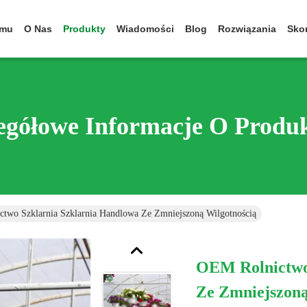
omu
O Nas
Produkty
Wiadomości
Blog
Rozwiązania
Skon
egółowe Informacje O Produ
two Szklarnia Szklarnia Handlowa Ze Zmniejszoną Wilgotnością
OEM Rolnictwo
Ze Zmniejszoną