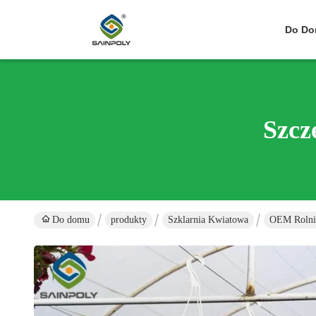
Do D
Szcz
Do domu
produkty
Szklarnia Kwiatowa
OEM Rolnic