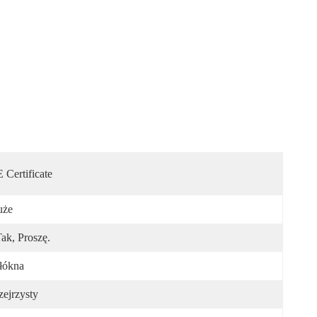
 Certificate
uże
Tak, Proszę.
łókna
zejrzysty