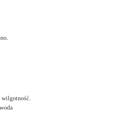
mno.
 wilgotność.
 woda