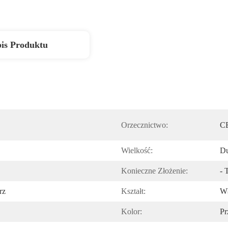
is Produktu
Orzecznictwo:
CE
Wielkość:
D
Konieczne Złożenie:
- 
rz
Kształt:
W
Kolor:
Pr