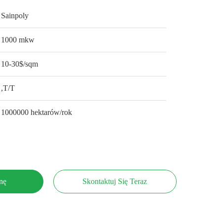
Sainpoly
1000 mkw
10-30$/sqm
,T/T
1000000 hektarów/rok
nę
Skontaktuj Się Teraz