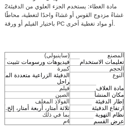
2مادة الغطاء: يستخدم الجزء العلوي من الدفيئة
غشاءً مزدوج القوس أو غشاءً واحدًا لتغطية، محاطًا
باختيار الفيلم أو ورقة PC أو مواد تغطية أخرى.
المصنع
(ساينبولي)
تعليمات الاستخدام
فيديوهات ورسومات تثبيت
الحجم
كبيرة
الدفيئة الزراعية متعددة الم
النوع
راحل
مادة الغلاف
فيلم
مكان المنشأ
الصين
إطار الدفيئة
الفولاذ المغلف
ارتفاع الدفيئة
ثلاثة أمتار، أربعة أمتار، إلخ.
نظام التهوية
بما في ذلك
عرض القسم
4م