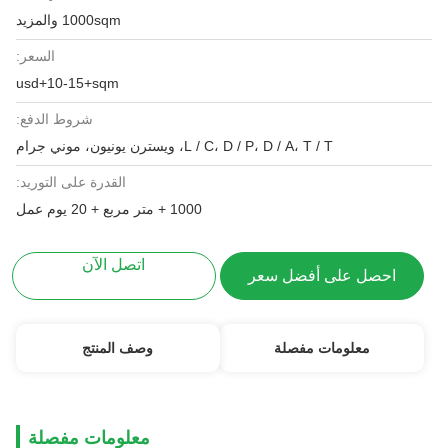
1000sqm والمزيد
السعر:
usd+10-15+sqm
شروط الدفع:
L / C، D / P، D / A، T / T، ويسترن يونيون، موني جرام
القدرة على التوريد:
1000 + متر مربع + 20 يوم عمل
اتصل الآن
احصل على أفضل سعر
معلومات مفصلة
وصف المنتج
معلومات مفصلة