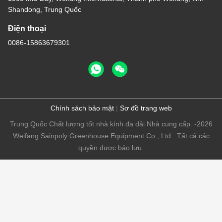
Shandong, Trung Quốc
Điện thoại
0086-15863679301
Chính sách bảo mật
|
Sơ đồ trang web
Trung Quốc Chất lượng tốt nhà kính đa dải Nhà cung cấp. -2026
Weifang Sainpoly Greenhouse Equipment Co., Ltd.. Tất cả các
quyền được bảo lưu.