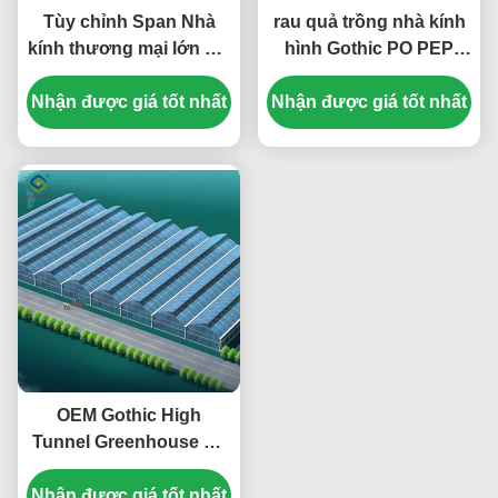
Tùy chỉnh Span Nhà
rau quả trồng nhà kính
kính thương mại lớn với
hình Gothic PO PEP
khung lớp PE đơn cao
Bọc phim nhựa
Nhận được giá tốt nhất
4m
Nhận được giá tốt nhất
OEM Gothic High
Tunnel Greenhouse Để
trồng cà chua rau dâu
Nhận được giá tốt nhất
tây