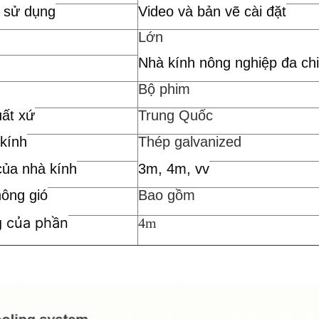
 sử dụng
Video và bản vẽ cài đặt
Lớn
Nhà kính nông nghiệp đa chi
Bộ phim
uất xứ
Trung Quốc
kính
Thép galvanized
của nhà kính
3m, 4m, vv
hông gió
Bao gồm
g của phần
4m