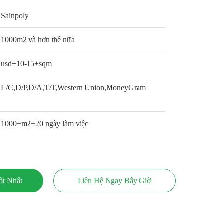
Sainpoly
1000m2 và hơn thế nữa
usd+10-15+sqm
L/C,D/P,D/A,T/T,Western Union,MoneyGram
1000+m2+20 ngày làm việc
ốt Nhất
Liên Hệ Ngay Bây Giờ