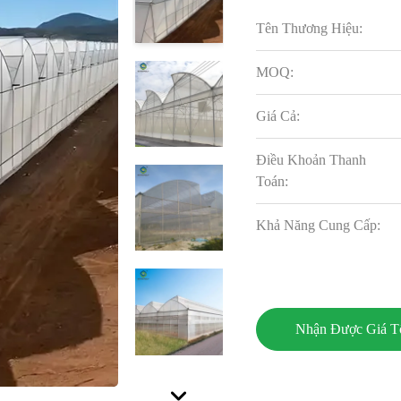
Tên Thương Hiệu:
MOQ:
Giá Cả:
Điều Khoản Thanh
Toán:
Khả Năng Cung Cấp:
Nhận Được Giá T