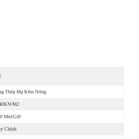
E
ng Thép Mạ Kẽm Nóng
,40KN/m2
40 Mm/giờ
y Chỉnh