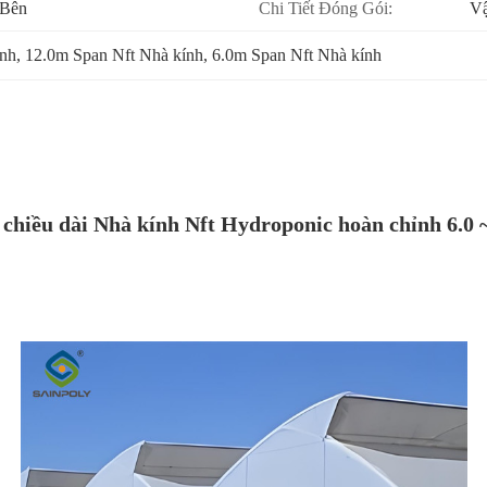
 Bên
Chi Tiết Đóng Gói:
Vậ
ính
, 
12.0m Span Nft Nhà kính
, 
6.0m Span Nft Nhà kính
 chiều dài Nhà kính Nft Hydroponic hoàn chỉnh 6.0 