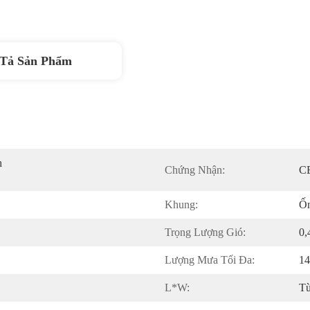
Tả Sản Phẩm
 
Chứng Nhận:
C
Khung:
Ố
Trọng Lượng Gió:
0
Lượng Mưa Tối Đa:
1
L*W:
Tù