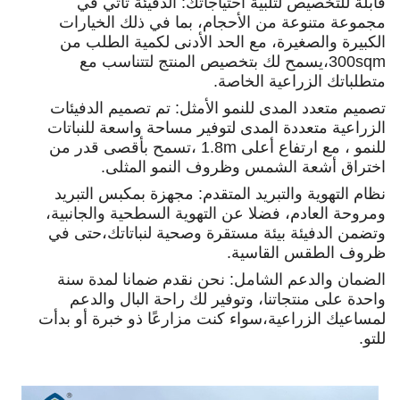
قابلة للتخصيص لتلبية احتياجاتك: الدفيئة تأتي في
مجموعة متنوعة من الأحجام، بما في ذلك الخيارات
الكبيرة والصغيرة، مع الحد الأدنى لكمية الطلب من
300sqm،يسمح لك بتخصيص المنتج لتتناسب مع
متطلباتك الزراعية الخاصة.
تصميم متعدد المدى للنمو الأمثل: تم تصميم الدفيئات
الزراعية متعددة المدى لتوفير مساحة واسعة للنباتات
للنمو ، مع ارتفاع أعلى 1.8m ،تسمح بأقصى قدر من
اختراق أشعة الشمس وظروف النمو المثلى.
نظام التهوية والتبريد المتقدم: مجهزة بمكبس التبريد
ومروحة العادم، فضلا عن التهوية السطحية والجانبية،
وتضمن الدفيئة بيئة مستقرة وصحية لنباتاتك،حتى في
ظروف الطقس القاسية.
الضمان والدعم الشامل: نحن نقدم ضمانا لمدة سنة
واحدة على منتجاتنا، وتوفير لك راحة البال والدعم
لمساعيك الزراعية،سواء كنت مزارعًا ذو خبرة أو بدأت
للتو.