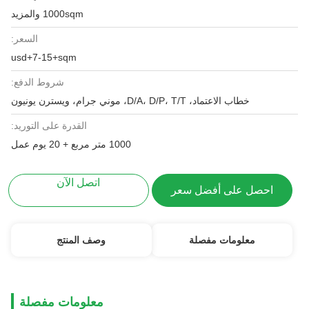
1000sqm والمزيد
السعر:
usd+7-15+sqm
شروط الدفع:
خطاب الاعتماد، D/A، D/P، T/T، موني جرام، ويسترن يونيون
القدرة على التوريد:
1000 متر مربع + 20 يوم عمل
اتصل الآن
احصل على أفضل سعر
معلومات مفصلة
وصف المنتج
معلومات مفصلة