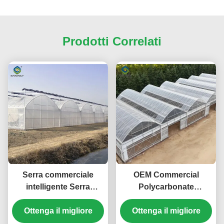
Prodotti Correlati
Serra commerciale
OEM Commercial
intelligente Serra
Polycarbonate
vegetale a scheletro
Greenhouse Kits Single
Ottenga il migliore
continuo
Span Greenhouse
Ottenga il migliore
Vegetable Seeding