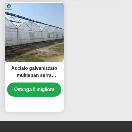
Acciaio galvanizzato
multispan serra
commerciale in
Ottenga il migliore
policarbonato
lunghezza
personalizzata
prezzo