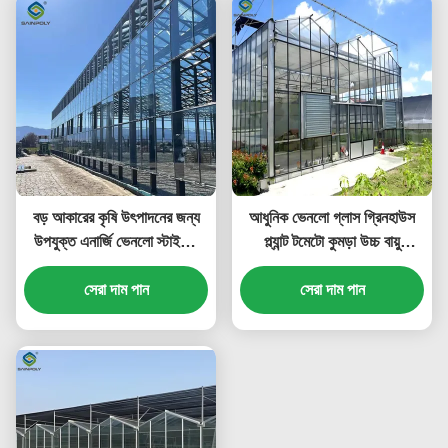
বড় আকারের কৃষি উৎপাদনের জন্য
আধুনিক ভেনলো গ্লাস গ্রিনহাউস
উপযুক্ত এনার্জি ভেনলো স্টাইলের
প্ল্যান্ট টমেটো কুমড়া উচ্চ বায়ু
গ্রিনহাউস ডিজাইন
প্রতিরোধের
সেরা দাম পান
সেরা দাম পান