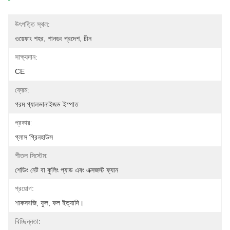
উৎপত্তি স্থল:
ওয়েফাং শহর, শানডং প্রদেশ, চীন
সাক্ষ্যদান:
CE
ফ্রেম:
গরম গ্যালভানাইজড ইস্পাত
প্রকার:
গ্লাস গ্রিনহাউস
শীতল সিস্টেম:
শেডিং নেট বা কুলিং প্যাড এবং এক্সজস্ট ফ্যান
প্রয়োগ:
শাকসবজি, ফুল, ফল ইত্যাদি।
বিচ্ছিন্নতা: