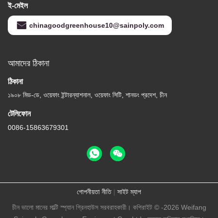
ই-মেইল
chinagoodgreenhouse10@sainpoly.com
আমাদের ঠিকানা
ঠিকানা
১৯০৮ মিড-ডে, ওয়েফাং ইন্টারন্যাশনাল, ওয়েফাং সিটি, শানডং প্রদেশ, চীন
টেলিফোন
0086-15863679301
গোপনীয়তা নীতি
|
সাইট ম্যাপ
চীন ভালো মানের মাল্টি স্প্যান গ্রিনহাউস সরবরাহকারী। কপিরাইট © -2026 Weifang