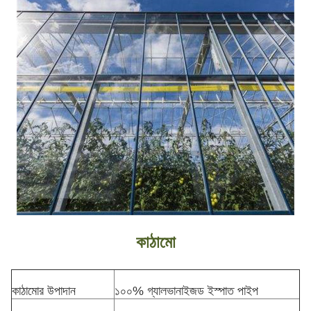
কাঠামো
কাঠামোর উপাদান
১০০% গ্যালভানাইজড ইস্পাত পাইপ