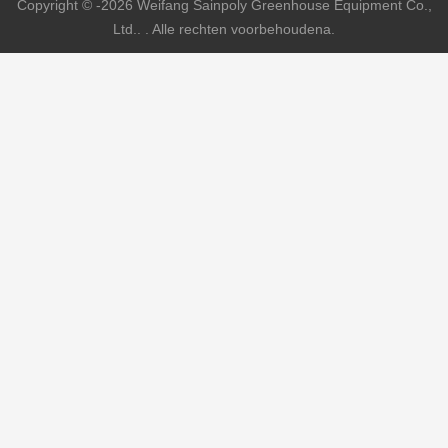
Copyright © -2026 Weifang Sainpoly Greenhouse Equipment Co.,
Ltd.. . Alle rechten voorbehoudena.