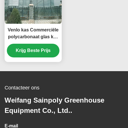
Venlo kas Commerciële
polycarbonaat glas kas
Voor zaden Groenten
Hydroponische tomaten
Krijg Beste Prijs
Contacteer ons
Weifang Sainpoly Greenhouse
Equipment Co., Ltd..
E-mail