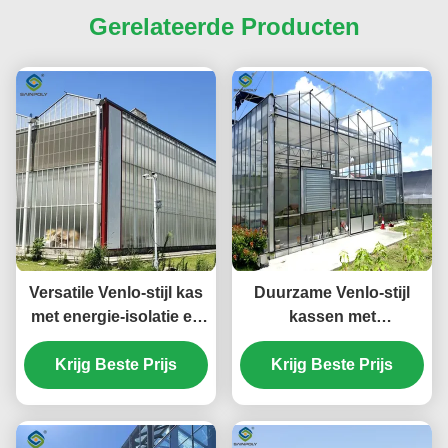
Gerelateerde Producten
Versatile Venlo-stijl kas
Duurzame Venlo-stijl
met energie-isolatie en
kassen met
geautomatiseerde
energiebronnen en
klimaatregeling voor het
Krijg Beste Prijs
Krijg Beste Prijs
hernieuwbare
hele jaar door te telen
energiesystemen ter
ondersteuning van
groene landbouw