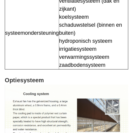
ventilatiesysteem (dak en
zijkant)
koelsysteem
schaduwstelsel (binnen en
systeemondersteuning
buiten)
hydroponisch systeem
irrigatiesysteem
verwarmingssysteem
zaadbodensysteem
Optiesysteem