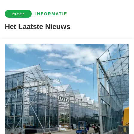
Groenten verbouwen Multispan Tomaten Kas Custom Grote grootte
meer
INFORMATIE
Blauwe bessen planten Grote kas met betonnen fundament
Het Laatste Nieuws
4 seizoenen Landbouwtype bosbessen kas voor het planten enkellaag
Gepersonaliseerde bosbessen kas met plastic dekking regenbestendig
Turnkey-project Multi-Span Commerciële hydroponische kaswaterdichtheid
Single Span Tomato Groentehuis Hydroponics Groente Grote glazen kassen
Makkelijk te monteren doorzichtige bosbessenkas met elektrische systemen
Groenhuis met een enkele span Metalen raam Groenhuis voor de productie van bosbessen
Concrete basis Custom bosbessen kas met irrigatie meststof systeem
Doppelfilmbedekte binnen- en buitenproductie van hydroponische kastomaten