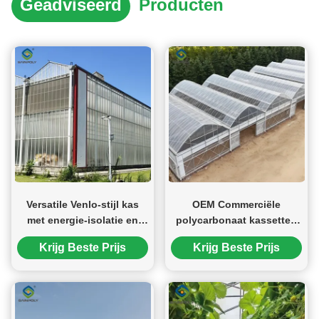
Geadviseerd
Producten
Versatile Venlo-stijl kas
OEM Commerciële
met energie-isolatie en
polycarbonaat kassetten
geautomatiseerde
voor groentenzaaien
Krijg Beste Prijs
Krijg Beste Prijs
klimaatregeling voor het
hele jaar door te telen