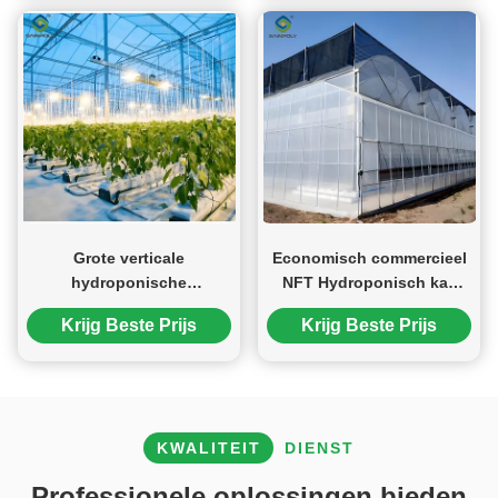
Grote verticale
Economisch commercieel
hydroponische
NFT Hydroponisch kas
kweekhuizen zonder
Plastic film kas
Krijg Beste Prijs
Krijg Beste Prijs
bodem
KWALITEIT
DIENST
Professionele oplossingen bieden