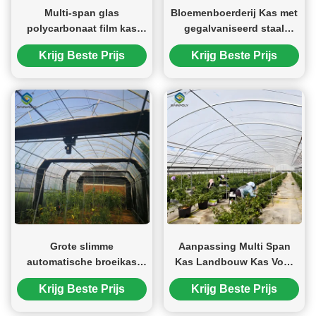
Multi-span glas
Bloemenboerderij Kas met
polycarbonaat film kas
gegalvaniseerd staal
voor tomaten planten
Ruimte Raster Frame
Krijg Beste Prijs
Krijg Beste Prijs
Geautomatiseerde
elektrische systemen
Grote slimme
Aanpassing Multi Span
automatische broeikas
Kas Landbouw Kas Voor
voor landbouw
Bessen
Krijg Beste Prijs
Krijg Beste Prijs