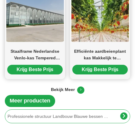
Staalframe Nederlandse
Efficiënte aardbeienplant
Venlo-kas Tempered
kas Makkelijk te
Glass-kas voor het
installeren Hoge prestaties
Krijg Beste Prijs
Krijg Beste Prijs
planten van tomaten
4m Hoogte Staalstructuur Kas Gotisch type Gemakkelijk te installeren
Bekijk Meer
Multi Span Grote Tunnel Kas Aardbeiengroei Automatische kas
Meer producten
Professionele structuur Landbouw Blauwe bessen kas Aanpasbaar
Tomatenplant Kas Film Kas Met Hydroponische Cultuur Grondloze Teelt
Multi Span Blauwe bessen planten Fruit verbouwen kas met irrigatiesysteem