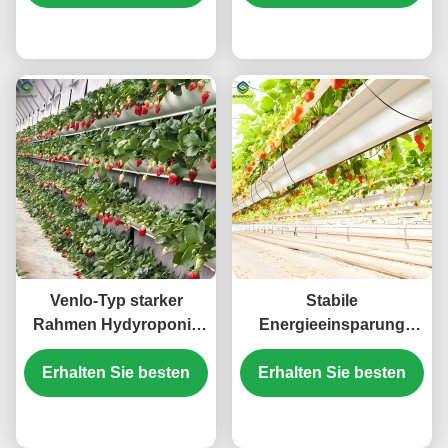
Anbausystem
montierenden
Preis
Pflanzsystemen
Preis
Venlo-Typ starker
Stabile
Rahmen Hydyroponic
Energieeinsparung
Erdbeeren
Erdbeer
Gewächshaus hoher
Erhalten Sie besten
Gewächshäuser mit
Erhalten Sie besten
Ertrag
Heiz-Kühlsystem
Preis
Preis