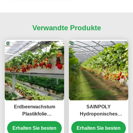
Verwandte Produkte
Erdbeerwachstum
SAINPOLY
Plastikfolie
Hydroponisches
Gewächshaus mit
Erdbeer-Gewächshaus
Erhalten Sie besten
hydroponischem
Erhalten Sie besten
mit einfach zu