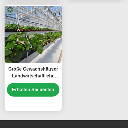
Große Gewächshäuser
Landwirtschaftliche
Gewächshäuser Stabile
Erhalten Sie besten
Struktur Einfach zu
montieren
Preis