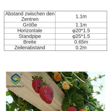
Abstand zwischen den
1.1m
Zentren
Größe
1.1m
Horizontale
φ20*1.5
Standpipe
φ25*1.5
Breite
0.65m
Zeilenabstand
0.2m