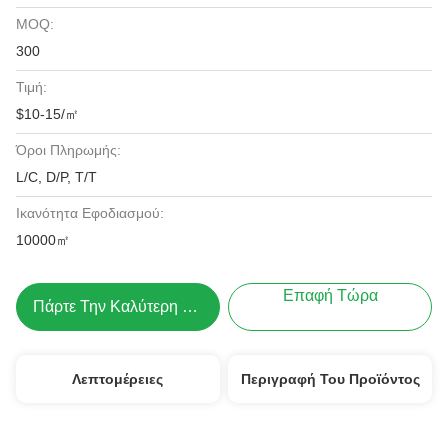
MOQ:
300
Τιμή:
$10-15/㎡
Όροι Πληρωμής:
L/C, D/P, T/T
Ικανότητα Εφοδιασμού:
10000㎡
Επαφή Τώρα
Πάρτε Την Καλύτερη Τιμή
Λεπτομέρειες
Περιγραφή Του Προϊόντος