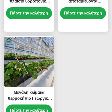
πλαίσιο υδροπονική
αποταμιεύοντα
φράουλα θερμοκήπιο
θερμοκήπια φράουλας
Πάρτε την καλύτερη
υψηλή απόδοση
με σύστημα θέρμανσης
Πάρτε την καλύτερη
και ψύξης
τιμή
τιμή
Μεγάλη κλίμακα
θερμοκήπιο Γεωργικό
θερμοκήπιο Σταθερή
Πάρτε την καλύτερη
δομή Εύκολη