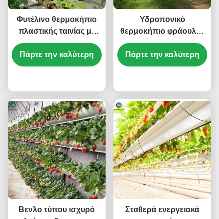
Φυτέλινο θερμοκήπιο
Υδροπονικό
πλαστικής ταινίας με
θερμοκήπιο φράουλας
υδροπονικό σύστημα
με εύκολη
καλλιέργειας φράουλας
Πάρτε την καλύτερη
Πάρτε την καλύτερη
συναρμολόγηση
συστημάτων φύτευσης
τιμή
τιμή
Βενλο τύπου ισχυρό
Σταθερά ενεργειακά