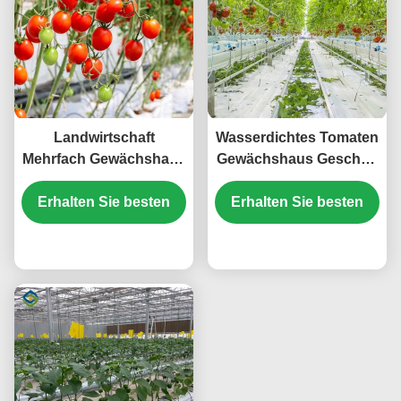
Landwirtschaft
Wasserdichtes Tomaten
Mehrfach Gewächshaus
Gewächshaus Geschäft
für Tomaten
zum Verkauf Mit
Erhalten Sie besten
Schlüsselfertiges
Erhalten Sie besten
Hydroponisches
Projekt Anpassbarer
System Montage
Größe
Preis
benötigt Gewächshaus
Preis