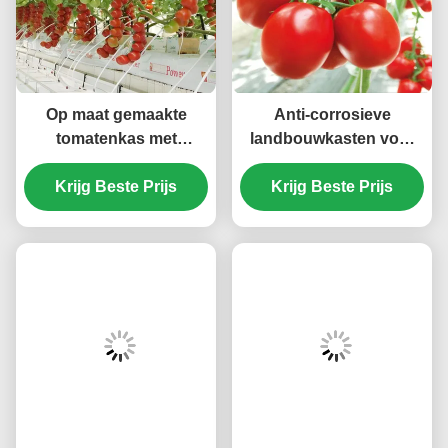
Op maat gemaakte
Anti-corrosieve
tomatenkas met
landbouwkasten voor
druppelirrigatie en LED-
de groentenproductie
Krijg Beste Prijs
kweeklampen
Krijg Beste Prijs
Tomatenkasten