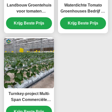
Landbouw Groentehuis
Waterdichte Tomato
voor tomaten
Groenhouses Bedrijf Te
Sleutelproject
koop Met Hydroponic
Aanpasbare grootte
Krijg Beste Prijs
System Assembly
Krijg Beste Prijs
Vereiste Groenhouses
Turnkey-project Multi-
Span Commerciële
hydroponische
kaswaterdichtheid
Krijg Beste Prijs