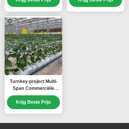
Vereiste Groenhouses
Turnkey-project Multi-
Span Commerciële
hydroponische
kaswaterdichtheid
Krijg Beste Prijs