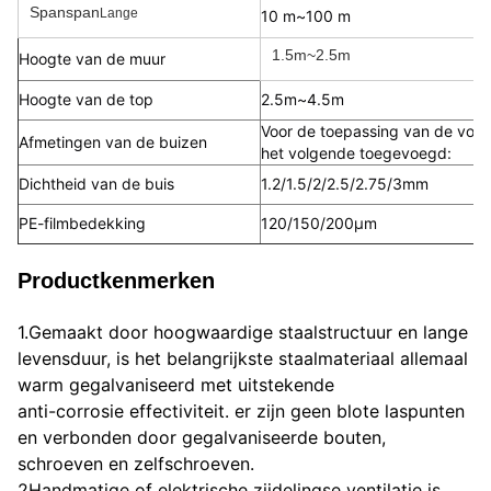
Spanspan
Lange
10 m~100 m
1.5m~2.5m
Hoogte van de muur
Hoogte van de top
2.5m~4.5m
Voor de toepassing van de voors
Afmetingen van de buizen
het volgende toegevoegd:
Dichtheid van de buis
1.2/1.5/2/2.5/2.75/3mm
PE-filmbedekking
120/150/200μm
Productkenmerken
1.Gemaakt door hoogwaardige staalstructuur en lange 
levensduur, is het belangrijkste staalmateriaal allemaal 
warm gegalvaniseerd met uitstekende
anti-corrosie effectiviteit. er zijn geen blote laspunten 
en verbonden door gegalvaniseerde bouten, 
schroeven en zelfschroeven.
2Handmatige of elektrische zijdelingse ventilatie is 