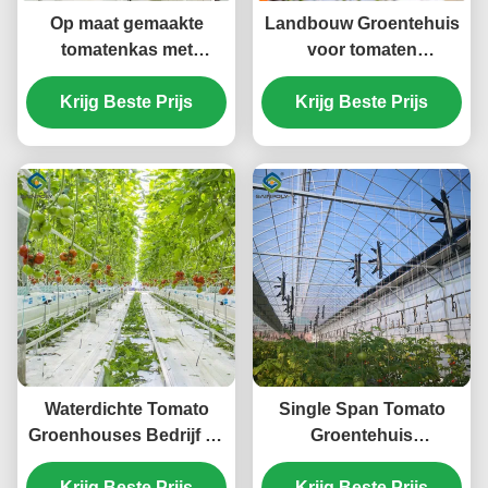
Op maat gemaakte
Landbouw Groentehuis
tomatenkas met
voor tomaten
druppelirrigatie en LED-
Sleutelproject
Krijg Beste Prijs
kweeklampen
Aanpasbare grootte
Krijg Beste Prijs
Waterdichte Tomato
Single Span Tomato
Groenhouses Bedrijf Te
Groentehuis
koop Met Hydroponic
Hydroponics Groente
System Assembly
Krijg Beste Prijs
Grote glazen kassen
Krijg Beste Prijs