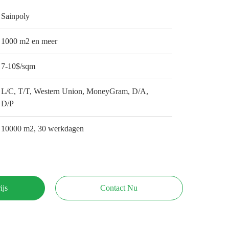
Sainpoly
1000 m2 en meer
7-10$/sqm
L/C, T/T, Western Union, MoneyGram, D/A,
D/P
10000 m2, 30 werkdagen
ijs
Contact Nu