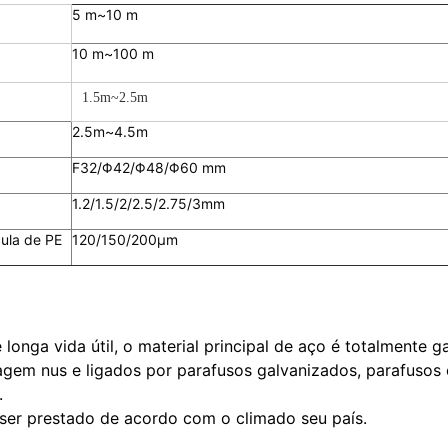
5 m~10 m
10 m~100 m
1.5m~2.5m
2.5m~4.5m
F32/Φ42/Φ48/Φ60 mm
1.2/1.5/2/2.5/2.75/3mm
cula de PE
120/150/200μm
 longa vida útil, o material principal de aço é totalmente
dagem nus e ligados por parafusos galvanizados, parafusos
.
ser prestado de acordo com o clima
do seu país.