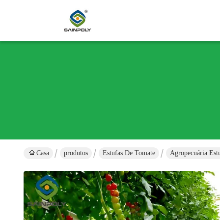
Casa
produtos
Estufas De Tomate
Agropecuária Est