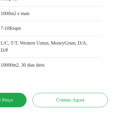
1000m2 e mais
7-10$/sqm
L/C, T/T, Western Union, MoneyGram, D/A,
D/P
10000m2, 30 dias úteis
 Preço
Contato Agora