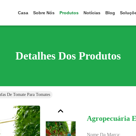
Casa
Sobre Nós
Produtos
Notícias
Blog
Soluçõ
Detalhes Dos Produtos
ufas De Tomate Para Tomates
Agropecuária E
Nome Da Marca: