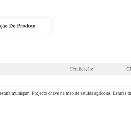
ição Do Produto
Certificação:
C
estufa multispan
, 
Projecto chave na mão de estufas agrícolas
, 
Estufas d