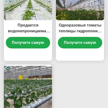
Продается
Одноразовые томаты
водонепроницаемая
теплицы гидропоника
комнатная томатная
выращивание
Получите самую
теплица с
больших стеклянных
Получите самую
гидропонной
теплиц
лучшую цену
системой
лучшую цену