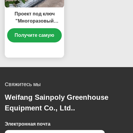
Проект под ключ
"Многоразовый
коммерческий
гидропонический
Получите самую
тепличный
гидроизолятор"
лучшую цену
Свяжитесь мы
Weifang Sainpoly Greenhouse
Equipment Co., Ltd..
Электронная почта