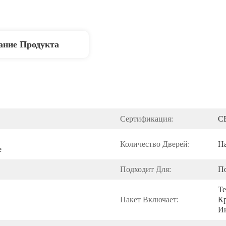
ание Продукта
Сертификация:
C
Количество Дверей:
Н
е
Подходит Для:
П
Те
Пакет Включает:
Кр
И