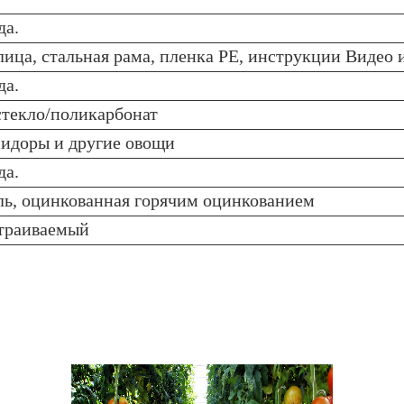
да.
лица, стальная рама, пленка PE, инструкции Видео 
да.
стекло/поликарбонат
идоры и другие овощи
да.
ль, оцинкованная горячим оцинкованием
траиваемый