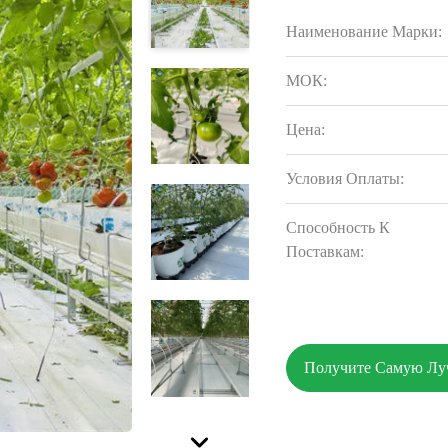
Наименование Марки:
МОК:
Цена:
Условия Оплаты:
Способность К
Поставкам:
Получите Самую Л