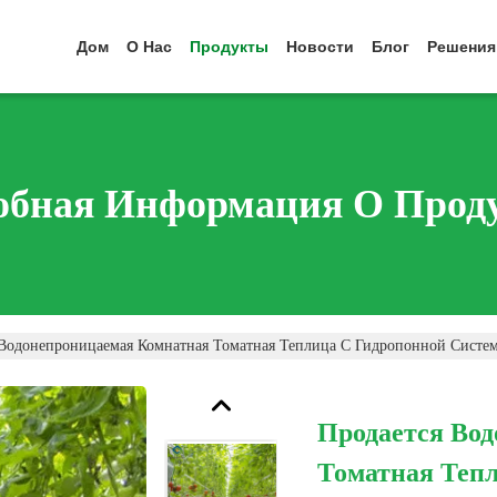
Дом
О Нас
Продукты
Новости
Блог
Решения
обная Информация О Прод
 Водонепроницаемая Комнатная Томатная Теплица С Гидропонной Систе
Продается Во
Томатная Теп