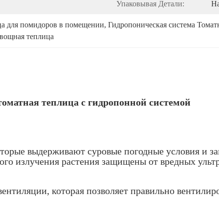
Упаковывая Детали:
Н
а для помидоров в помещении
, 
Гидропоническая система Томат
овощная теплица
томатная теплица с гидропонной системой
оторые выдерживают суровые погодные условия и з
вого излучения растения защищены от вредных ульт
вентиляции, которая позволяет правильно вентилир