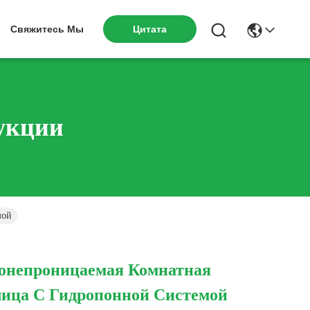
Цитата
Свяжитесь Мы
укции
мой
донепроницаемая Комнатная
лица С Гидропонной Системой