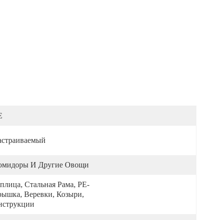
E
астраиваемый
омидоры И Другие Овощи
плица, Стальная Рама, PE-
ышка, Веревки, Козыри, 
нструкции