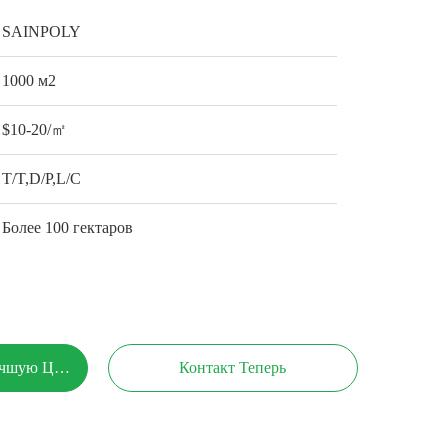
SAINPOLY
1000 м2
$10-20/㎡
T/T,D/P,L/C
Более 100 гектаров
учшую Цену
Контакт Теперь