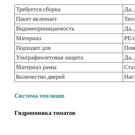
Требуется сборка
Да, 
Пакет включает
Теп
Водонепроницаемость
Да, 
Материал
PE/
Подходит для
Пом
Ультрафиолетовая защита
Да, 
Материал рамы
Ста
Количество дверей
Нас
Система теплиц
m
Гидропоника томатов