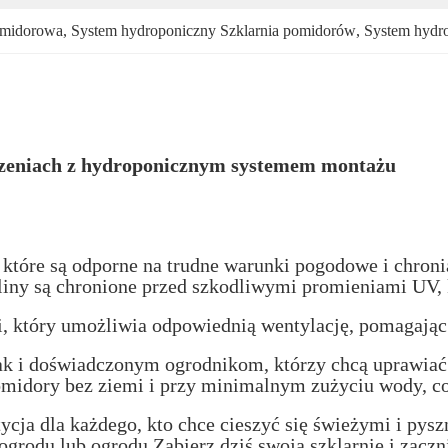
omidorowa
, 
System hydroponiczny Szklarnia pomidorów
, 
System hydr
czeniach z hydroponicznym systemem montażu
 które są odporne na trudne warunki pogodowe i chroni
iny są chronione przed szkodliwymi promieniami UV, k
, który umożliwia odpowiednią wentylację, pomagając 
jak i doświadczonym ogrodnikom, którzy chcą uprawiać
dory bez ziemi i przy minimalnym zużyciu wody, co c
cja dla każdego, kto chce cieszyć się świeżymi i pysz
o ogrodu lub ogrodu.Zabierz dziś swoją szklarnię i zac