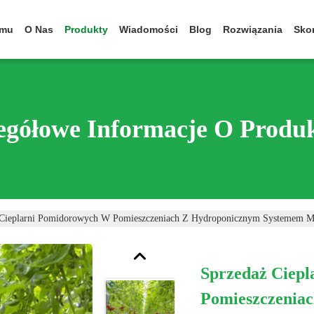
omu
O Nas
Produkty
Wiadomości
Blog
Rozwiązania
Skon
egółowe Informacje O Produ
 Cieplarni Pomidorowych W Pomieszczeniach Z Hydroponicznym Systemem M
Sprzedaż Ciep
Pomieszczenia