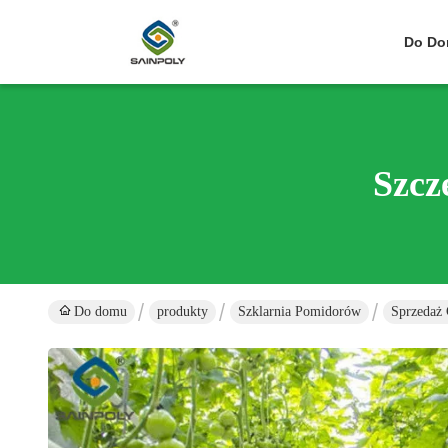
Do D
Szcz
Do domu
produkty
Szklarnia Pomidorów
Sprzedaż