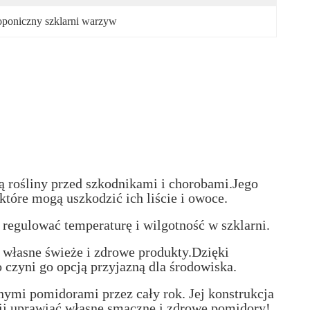
oponiczny szklarni warzyw
ą rośliny przed szkodnikami i chorobami.Jego
tóre mogą uszkodzić ich liście i owoce.
regulować temperaturę i wilgotność w szklarni.
 własne świeże i zdrowe produkty.Dzięki
zyni go opcją przyjazną dla środowiska.
nymi pomidorami przez cały rok. Jej konstrukcja
znij uprawiać własne smaczne i zdrowe pomidory!