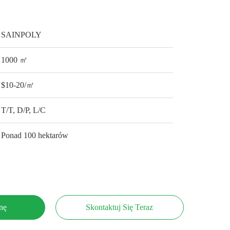
SAINPOLY
1000 ㎡
$10-20/㎡
T/T, D/P, L/C
Ponad 100 hektarów
nę
Skontaktuj Się Teraz