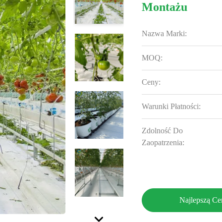
Montażu
Nazwa Marki:
MOQ:
Ceny:
Warunki Płatności:
Zdolność Do
Zaopatrzenia:
Najlepszą Ce