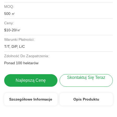
MOQ:
500 ㎡
Ceny:
$10-20/㎡
Warunki Płatności:
T/T, D/P, L/C
Zdolność Do Zaopatrzenia:
Ponad 100 hektarów
Skontaktuj Się Teraz
Najlepszą Cenę
Szczegółowe Informacje
Opis Produktu