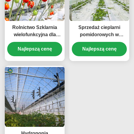
Rolnictwo Szklarnia
Sprzedaż cieplarni
wielofunkcyjna dla
pomidorowych w
pomidorów Projekt pod
pomieszczeniach z
klucz Dostosowywalny
Najlepszą cenę
hydroponicznym
Najlepszą cenę
rozmiar
systemem montażu
Hydroponia