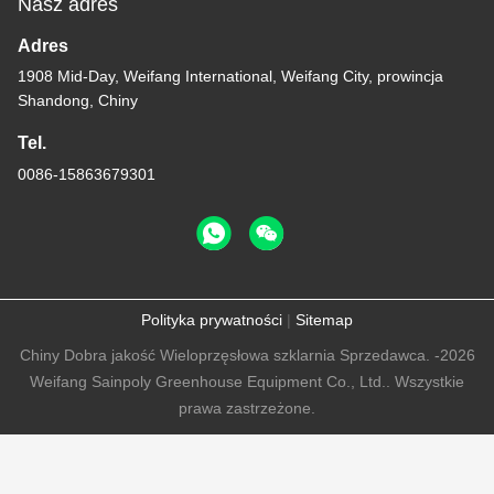
Nasz adres
Adres
1908 Mid-Day, Weifang International, Weifang City, prowincja
Shandong, Chiny
Tel.
0086-15863679301
Polityka prywatności
|
Sitemap
Chiny Dobra jakość Wieloprzęsłowa szklarnia Sprzedawca. -2026
Weifang Sainpoly Greenhouse Equipment Co., Ltd.. Wszystkie
prawa zastrzeżone.