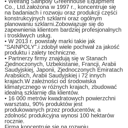
• Weifang Sainpoly Greenhouse Equipment
Co., Ltd.założona w 1997 r., koncentruje się
na badaniach i rozwoju oraz produkcji części
konstrukcyjnych szklarni oraz ogólnym
planowaniu szklarni.Zobowiązuje się do
zapewnienia klientom bardziej profesjonalnych
i troskliwych usług.
• W 2013 r. powstały marki takie jak
"SAINPOLY".i zdobył wiele pochwał za jakość
produktu i zalety techniczne.
• Partnerzy firmy znajdują się w Stanach
Zjednoczonych, Uzbekistanie, Francji, Arabii
Saudyjskiej, Japonii, Zjednoczonych Emiratach
Arabskich, Arabii Saudyjskiej i 72 innych
krajach.W zależności od środowiska
klimatycznego w różnych krajach, zbudować
idealną szklarnię dla klientów.
• 16 000 metrów kwadratowych powierzchni
warsztatu, 90% produktów jest
produkowanych przez producentów, a
zdolność produkcyjna wynosi 100 hektarów
rocznie.
Firma koncentruje się na rozwoju