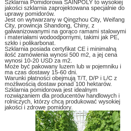
Szklarnia Pomidorowa SAINPOLY to wysokiej
jakości szklarnia zaprojektowana specjalnie do
uprawy pomidorów.
Jest on wytwarzany w Qingzhou City, Weifang
City, prowincja Shandong, Chiny, z
galwanizowanymi na gorąco ramami stalowymi
i materiałami wodoodpornymi, takimi jak PE,
szkło i polikarbonat.
Szklarnia posiada certyfikat CE i minimalną
ilość zamówienia wynosi 500 m2, a jej cena
wynosi 10-20 USD za m2.
Może być pakowany luzem lub w pojemniku i
ma czas dostawy 15-60 dni.
Warunki płatności obejmują T/T, D/P i L/C z
możliwością dostaw ponad 100 hektarów.
Szklarnia pomidorowa jest idealnym
rozwiązaniem dla producentów handlowych i
rolniczych, którzy chcą produkować wysokiej
jakości i zdrowe pomidory.