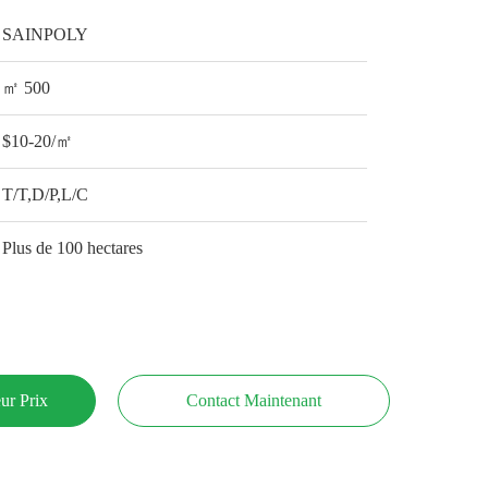
SAINPOLY
㎡ 500
$10-20/㎡
T/T,D/P,L/C
Plus de 100 hectares
ur Prix
Contact Maintenant