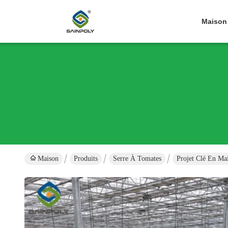
Maison
Maison
Produits
Serre À Tomates
Projet Clé En Ma