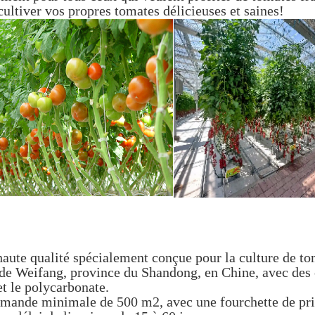
ultiver vos propres tomates délicieuses et saines!
aute qualité spécialement conçue pour la culture de to
le de Weifang, province du Shandong, en Chine, avec des 
t le polycarbonate.
ommande minimale de 500 m2, avec une fourchette de pri