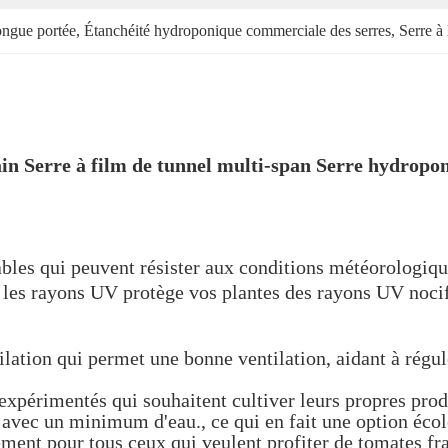
longue portée
, 
Étanchéité hydroponique commerciale des serres
, 
Serre à
ain Serre à film de tunnel multi-span Serre hydropo
bles qui peuvent résister aux conditions météorologique
e les rayons UV protège vos plantes des rayons UV noci
lation qui permet une bonne ventilation, aidant à régul
 expérimentés qui souhaitent cultiver leurs propres pro
t avec un minimum d'eau., ce qui en fait une option éco
ment pour tous ceux qui veulent profiter de tomates fraî