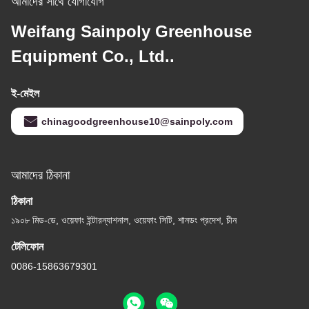
আমাদের সাথে যোগাযোগ
Weifang Sainpoly Greenhouse
Equipment Co., Ltd..
ই-মেইল
chinagoodgreenhouse10@sainpoly.com
আমাদের ঠিকানা
ঠিকানা
১৯০৮ মিড-ডে, ওয়েফাং ইন্টারন্যাশনাল, ওয়েফাং সিটি, শানডং প্রদেশ, চীন
টেলিফোন
0086-15863679301