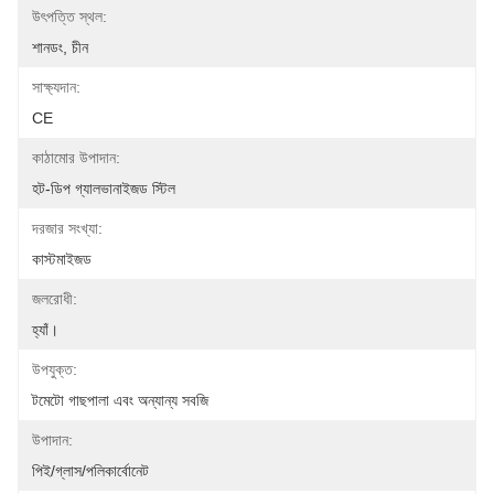
উৎপত্তি স্থল:
শানডং, চীন
সাক্ষ্যদান:
CE
কাঠামোর উপাদান:
হট-ডিপ গ্যালভানাইজড স্টিল
দরজার সংখ্যা:
কাস্টমাইজড
জলরোধী:
হ্যাঁ।
উপযুক্ত:
টমেটো গাছপালা এবং অন্যান্য সবজি
উপাদান:
পিই/গ্লাস/পলিকার্বোনেট