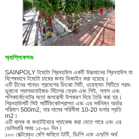
অ্যাপ্লিকেশনঃ
SAINPOLY টমেটো গ্রিনহাউস একটি উচ্চমানের গ্রিনহাউস যা
বিশেষভাবে টমেটো চাষের জন্য ডিজাইন করা হয়েছে।
এটি চীনের শানডং প্রদেশের চিংঝো সিটি, ওয়েফ্যাং সিটিতে গরম-
ডুবানো গ্যালভানাইজড স্টিলের ফ্রেম এবং পিই, গ্লাস এবং
পলিকার্বোনেটের মতো জলরোধী উপকরণ দিয়ে তৈরি করা হয়।
গ্রিনহাউসটি সিই সার্টিফিকেটপ্রাপ্ত এবং এর সর্বনিম্ন অর্ডার
পরিমাণ 500m2, যার দামের পরিসীমা 10-20 ডলার প্রতি
m2।
এটি বাল্ক বা কনটেইনারে প্যাকেজ করা যেতে পারে এবং এর
ডেলিভারি সময় ১৫-৬০ দিন।
১০০ হেক্টরেরও বেশি জমিতে ট/টি, ডি/পি এবং এল/সি অর্থ