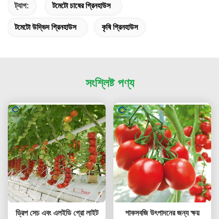
ট্যাগ:
টমেটো চাষের গ্রিনহাউস
টমেটো উদ্ভিদ গ্রিনহাউস
কৃষি গ্রিনহাউস
সংশ্লিষ্ট পণ্য
ড্রিপ সেচ এবং এলইডি গ্রো লাইট
শাকসবজি উৎপাদনের জন্য ক্ষয়