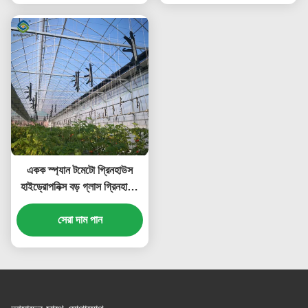
একক স্প্যান টমেটো গ্রিনহাউস
হাইড্রোপনিক্স বড় গ্লাস গ্রিনহাউস
বৃদ্ধি
সেরা দাম পান