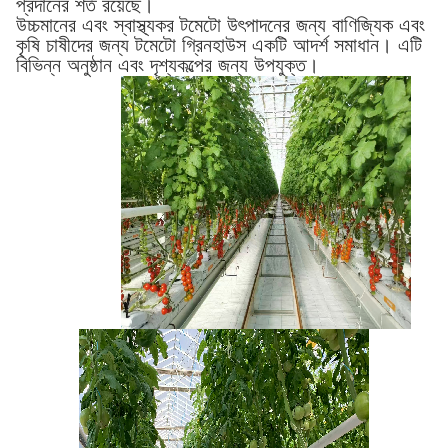
প্রদানের শর্ত রয়েছে।
উচ্চমানের এবং স্বাস্থ্যকর টমেটো উৎপাদনের জন্য বাণিজ্যিক এবং
কৃষি চাষীদের জন্য টমেটো গ্রিনহাউস একটি আদর্শ সমাধান। এটি
বিভিন্ন অনুষ্ঠান এবং দৃশ্যকল্পের জন্য উপযুক্ত।