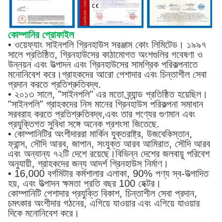
কোম্পানির প্রোফাইল
• ওয়েফ্যাং সাইনপলি গ্রিনহাউস সরঞ্জাম কোং লিমিটেড। ১৯৯৭
সালে প্রতিষ্ঠিত, গ্রিনহাউসের কাঠামোগত অংশগুলির গবেষণা ও
উন্নয়ন এবং উত্পাদন এবং গ্রিনহাউসের সামগ্রিক পরিকল্পনাতে
মনোনিবেশ করে।গ্রাহকদের আরো পেশাদার এবং চিন্তাশীল সেবা
প্রদান করতে প্রতিশ্রুতিবদ্ধ.
• ২০১৩ সালে, "সাইনপলি" এর মতো ব্র্যান্ড প্রতিষ্ঠিত হয়েছিল।
"সাইনপলি" গ্রাহকদের নিস মানের গ্রিনহাউস পরিকল্পনা সমাধান
সরবরাহ করতে প্রতিশ্রুতিবদ্ধ,এবং তার পণ্যের গুণমান এবং
প্রযুক্তিগত সুবিধা সঙ্গে অনেক প্রশংসা জিতেছে.
• কোম্পানিটির অংশীদাররা মার্কিন যুক্তরাষ্ট্র, উজবেকিস্তান,
ফ্রান্স, সৌদি আরব, জাপান, সংযুক্ত আরব আমিরাত, সৌদি আরব
এবং অন্যান্য ৭২টি দেশে রয়েছে।বিভিন্ন দেশের জলবায়ু পরিবেশ
অনুযায়ী, গ্রাহকদের জন্য আদর্শ গ্রিনহাউস নির্মাণ।
• 16,000 বর্গমিটার কর্মশালার এলাকা, 90% পণ্য স্ব-উত্পাদিত
হয়, এবং উত্পাদন ক্ষমতা প্রতি বছর 100 হেক্টর।
কোম্পানিটি পেশাদার প্রযুক্তি বিকাশ, চিন্তাশীল সেবা প্রদান,
চমৎকার অংশীদার গঠনের, এগিয়ে যাওয়ার এবং এগিয়ে যাওয়ার
দিকে মনোনিবেশ করে।