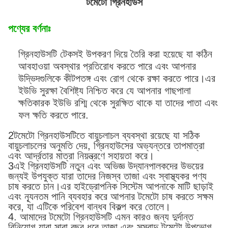
টমেটো গ্রিনহাউস
পণ্যের বর্ণনাঃ
গ্রিনহাউসটি টেকসই উপকরণ দিয়ে তৈরি করা হয়েছে যা কঠিন
আবহাওয়া অবস্থার প্রতিরোধ করতে পারে এবং আপনার
উদ্ভিদগুলিকে কীটপতঙ্গ এবং রোগ থেকে রক্ষা করতে পারে।এর
ইউভি সুরক্ষা বৈশিষ্ট্য নিশ্চিত করে যে আপনার গাছপালা
ক্ষতিকারক ইউভি রশ্মি থেকে সুরক্ষিত থাকে যা তাদের পাতা এবং
ফল ক্ষতি করতে পারে.
2টমেটো গ্রিনহাউসটিতে বায়ুচলাচল ব্যবস্থা রয়েছে যা সঠিক
বায়ুচলাচলের অনুমতি দেয়, গ্রিনহাউসের অভ্যন্তরে তাপমাত্রা
এবং আর্দ্রতার মাত্রা নিয়ন্ত্রণে সহায়তা করে।
3এই গ্রিনহাউসটি নতুন এবং অভিজ্ঞ উদ্যানপালকদের উভয়ের
জন্যই উপযুক্ত যারা তাদের নিজস্ব তাজা এবং স্বাস্থ্যকর পণ্য
চাষ করতে চান।এর হাইড্রোপনিক সিস্টেম আপনাকে মাটি ছাড়াই
এবং ন্যূনতম পানি ব্যবহার করে আপনার টমেটো চাষ করতে সক্ষম
করে, যা এটিকে পরিবেশ বান্ধব বিকল্প করে তোলে।
4. আমাদের টমেটো গ্রিনহাউসটি এমন কারও জন্য দুর্দান্ত
বিনিয়োগ যারা সারা বছর ধরে তাজা এবং সুস্বাদু টমেটো উপভোগ