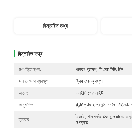
বিস্তারিত তথ্য
বিস্তারিত তথ্য
উৎপত্তি স্থল:
শানডং প্রদেশ, কিংঝো সিটি, চীন
জল দেওয়ার ব্যবস্থা:
ড্রিপ সেচ ব্যবস্থা
আলো:
এলইডি গ্রো লাইট
আনুষাঙ্গিক:
প্ল্যান্ট হ্যাঙ্গার, গ্রাউন্ড স্টেক, টাই-ডাউ
টমেটো, শাকসবজি এবং ফুল চাষের জন্য
ব্যবহার:
উপযুক্ত