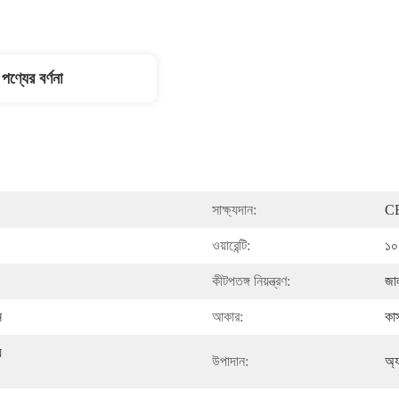
পণ্যের বর্ণনা
সাক্ষ্যদান:
CE
ওয়ারেন্টি:
১০ 
কীটপতঙ্গ নিয়ন্ত্রণ:
জা
ন
আকার:
কা
 
উপাদান:
অ্য