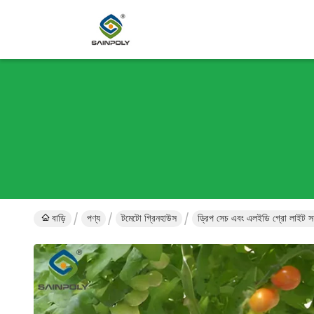
বাড়ি
পণ্য
টমেটো গ্রিনহাউস
ড্রিপ সেচ এবং এলইডি গ্রো লাইট স