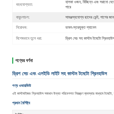
হালকা ওজন, বিচ্ছিন্ন এবং সরানো যেত
বহনযোগ্যতা:
পারে
বায়ুচলাচল:
সামঞ্জস্যযোগ্য ছাদের ভেন্ট, পাশের জান
নিরোধক:
ডাবল-স্তরযুক্ত প্যানেল
বিশেষভাবে তুলে ধরা:
ড্রিপ সেচ সহ কাস্টম টমেটো গ্রিনহাউ
পণ্যের বর্ণনা
ড্রিপ সেচ এবং এলইডি লাইট সহ কাস্টম টমেটো গ্রিনহাউস
পণ্য ওভারভিউ
এই কাস্টমাইজড গ্রিনহাউস সমাধান উন্নত পরিবেশগত নিয়ন্ত্রণ ব্যবস্থার মাধ্যমে টমেটো,
প্রধান বৈশিষ্ট্য