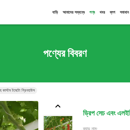
বাড়ি
আমাদের সম্বন্ধে
পণ্য
খবর
ব্লগ
সমাধান
পণ্যের বিবরণ
হ কাস্টম টমেটো গ্রিনহাউস
ড্রিপ সেচ এবং এলইড
ব্র্যান্ড নাম: