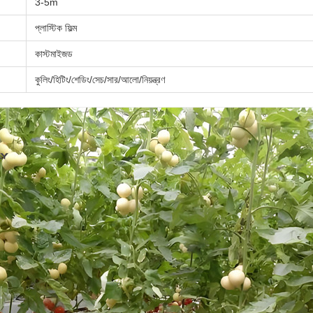
3-5m
প্লাস্টিক ফিল্ম
কাস্টমাইজড
কুলিং/হিটিং/শেডিং/সেচ/সার/আলো/নিয়ন্ত্রণ