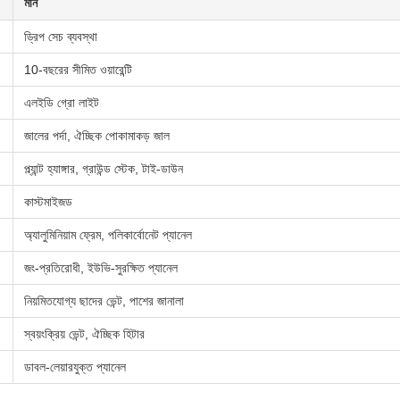
মান
ড্রিপ সেচ ব্যবস্থা
10-বছরের সীমিত ওয়ারেন্টি
এলইডি গ্রো লাইট
জালের পর্দা, ঐচ্ছিক পোকামাকড় জাল
প্ল্যান্ট হ্যাঙ্গার, গ্রাউন্ড স্টেক, টাই-ডাউন
কাস্টমাইজড
অ্যালুমিনিয়াম ফ্রেম, পলিকার্বোনেট প্যানেল
জং-প্রতিরোধী, ইউভি-সুরক্ষিত প্যানেল
নিয়মিতযোগ্য ছাদের ভেন্ট, পাশের জানালা
স্বয়ংক্রিয় ভেন্ট, ঐচ্ছিক হিটার
ডাবল-লেয়ারযুক্ত প্যানেল