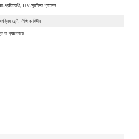
িচা-প্রতিরোধী, UV-সুরক্ষিত প্যানেল
য়ংক্রিয় ভেন্ট, ঐচ্ছিক হিটার
ল্ক বা প্যাকেজড