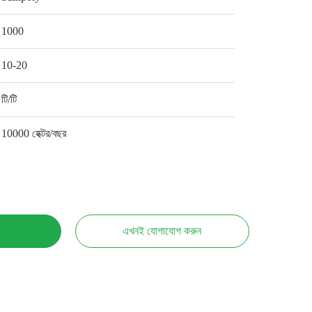
1000
10-20
টি/টি
10000 হেক্টর/বছর
এখনই যোগাযোগ করুন