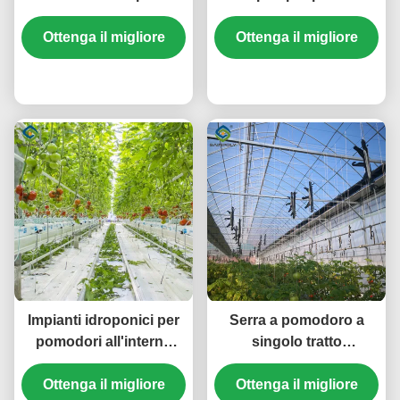
produzione di ortaggi
Progetto chiavi in mano
Serre per pomodori
Ottenga il migliore
Ottenga il migliore
Dimensioni
personalizzabili
prezzo
prezzo
Impianti idroponici per
Serra a pomodoro a
pomodori all'interno
singolo tratto
Impresa in vendita con
Idroponica coltivazione
sistema idroponico
Ottenga il migliore
di grandi serre in vetro
Ottenga il migliore