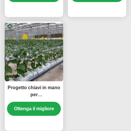
prezzo
prezzo
Progetto chiavi in mano
per
l'impermeabilizzazione
delle serre idroponiche
Ottenga il migliore
commerciali
prezzo