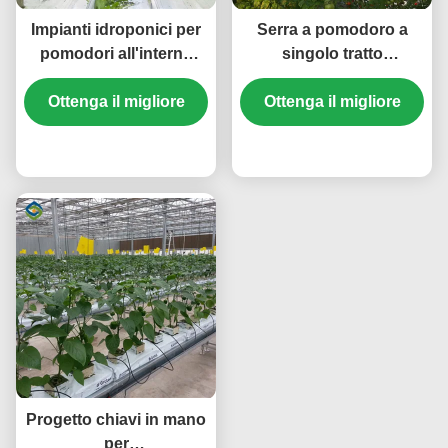
Impianti idroponici per
Serra a pomodoro a
pomodori all'interno
singolo tratto
Impresa in vendita con
Idroponica coltivazione
sistema idroponico
Ottenga il migliore
di grandi serre in vetro
Ottenga il migliore
prezzo
prezzo
Progetto chiavi in mano
per