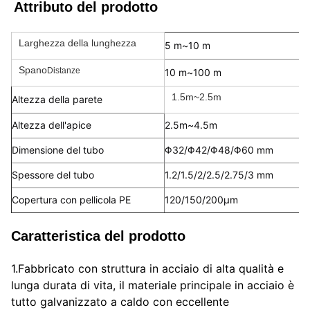
Attributo del prodotto
Larghezza della lunghezza
5 m~10 m
Spano
Distanze
10 m~100 m
1.5m~2.5m
Altezza della parete
Altezza dell'apice
2.5m~4.5m
Dimensione del tubo
Φ32/Φ42/Φ48/Φ60 mm
Spessore del tubo
1.2/1.5/2/2.5/2.75/3 mm
Copertura con pellicola PE
120/150/200μm
Caratteristica del prodotto
1.Fabbricato con struttura in acciaio di alta qualità e 
lunga durata di vita, il materiale principale in acciaio è 
tutto galvanizzato a caldo con eccellente