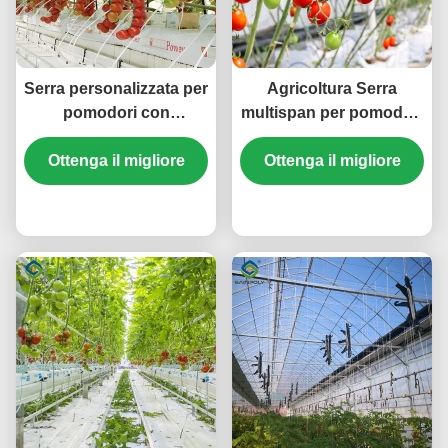
Serra personalizzata per
Agricoltura Serra
pomodori con
multispan per pomodori
irrigazione a goccia e
Progetto chiavi in mano
luci di coltivazione a
Ottenga il migliore
Ottenga il migliore
Dimensioni
LED
personalizzabili
prezzo
prezzo