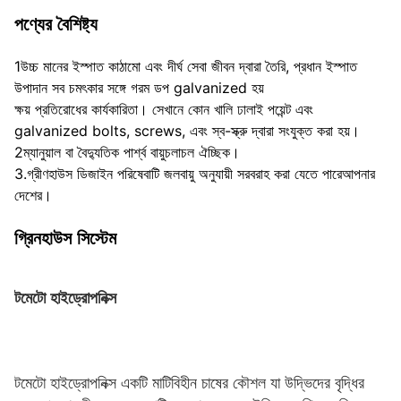
পণ্যের বৈশিষ্ট্য
1উচ্চ মানের ইস্পাত কাঠামো এবং দীর্ঘ সেবা জীবন দ্বারা তৈরি, প্রধান ইস্পাত 
উপাদান সব চমৎকার সঙ্গে গরম ডপ galvanized হয়
ক্ষয় প্রতিরোধের কার্যকারিতা। সেখানে কোন খালি ঢালাই পয়েন্ট এবং 
galvanized bolts, screws, এবং স্ব-স্ক্রু দ্বারা সংযুক্ত করা হয়।
2ম্যানুয়াল বা বৈদ্যুতিক পার্শ্ব বায়ুচলাচল ঐচ্ছিক।
3.গ্রীণহাউস ডিজাইন পরিষেবাটি জলবায়ু অনুযায়ী সরবরাহ করা যেতে পারে
আপনার 
দেশের।
গ্রিনহাউস সিস্টেম
টমেটো হাইড্রোপনিক্স
টমেটো হাইড্রোপনিক্স একটি মাটিবিহীন চাষের কৌশল যা উদ্ভিদের বৃদ্ধির 