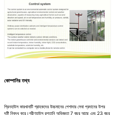
কোম্পানির তথ্য
গ্রিনহাউস কারখানাটি গ্রাহকদের উচ্চমানের পেশাদার সেবা প্রদানের উপর 
দৃষ্টি নিবদ্ধ করে।গ্রীণহাউস রপ্তানি অভিজ্ঞতা 7 বছর আছে এবং 23 বছর 