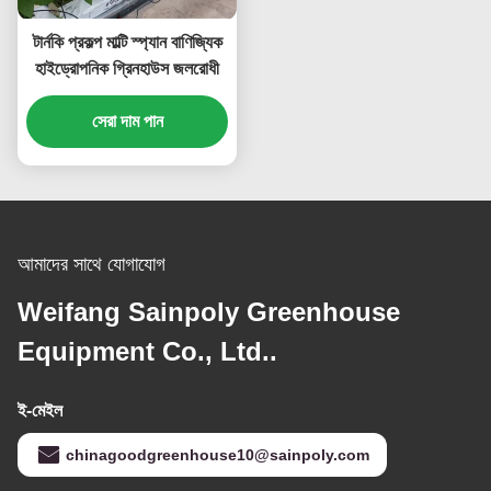
টার্নকি প্রকল্প মাল্টি স্প্যান বাণিজ্যিক
হাইড্রোপনিক গ্রিনহাউস জলরোধী
সেরা দাম পান
আমাদের সাথে যোগাযোগ
Weifang Sainpoly Greenhouse
Equipment Co., Ltd..
ই-মেইল
chinagoodgreenhouse10@sainpoly.com