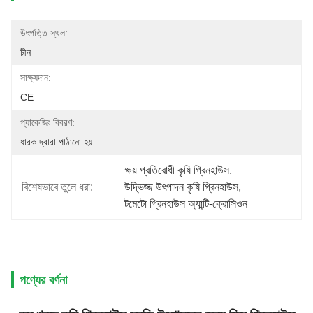
উৎপত্তি স্থল:
চীন
সাক্ষ্যদান:
CE
প্যাকেজিং বিবরণ:
ধারক দ্বারা পাঠানো হয়
ক্ষয় প্রতিরোধী কৃষি গ্রিনহাউস
, 
বিশেষভাবে তুলে ধরা:
উদ্ভিজ্জ উৎপাদন কৃষি গ্রিনহাউস
, 
টমেটো গ্রিনহাউস অ্যান্টি-ক্রোসিওন
পণ্যের বর্ণনা