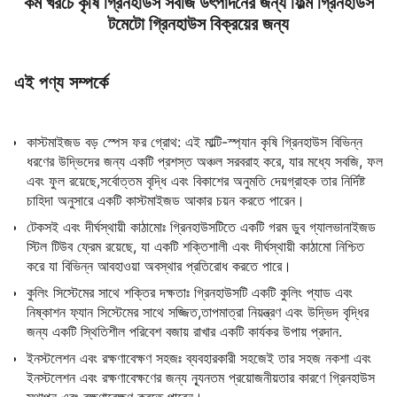
কম খরচে কৃষি গ্রিনহাউস সবজি উৎপাদনের জন্য ফিল্ম গ্রিনহাউস
টমেটো গ্রিনহাউস বিক্রয়ের জন্য
এই পণ্য সম্পর্কে
কাস্টমাইজড বড় স্পেস ফর গ্রোথ: এই মাল্টি-স্প্যান কৃষি গ্রিনহাউস বিভিন্ন
ধরণের উদ্ভিদের জন্য একটি প্রশস্ত অঞ্চল সরবরাহ করে, যার মধ্যে সবজি, ফল
এবং ফুল রয়েছে,সর্বোত্তম বৃদ্ধি এবং বিকাশের অনুমতি দেয়গ্রাহক তার নির্দিষ্ট
চাহিদা অনুসারে একটি কাস্টমাইজড আকার চয়ন করতে পারেন।
টেকসই এবং দীর্ঘস্থায়ী কাঠামোঃ গ্রিনহাউসটিতে একটি গরম ডুব গ্যালভানাইজড
স্টিল টিউব ফ্রেম রয়েছে, যা একটি শক্তিশালী এবং দীর্ঘস্থায়ী কাঠামো নিশ্চিত
করে যা বিভিন্ন আবহাওয়া অবস্থার প্রতিরোধ করতে পারে।
কুলিং সিস্টেমের সাথে শক্তির দক্ষতাঃ গ্রিনহাউসটি একটি কুলিং প্যাড এবং
নিষ্কাশন ফ্যান সিস্টেমের সাথে সজ্জিত,তাপমাত্রা নিয়ন্ত্রণ এবং উদ্ভিদ বৃদ্ধির
জন্য একটি স্থিতিশীল পরিবেশ বজায় রাখার একটি কার্যকর উপায় প্রদান.
ইনস্টলেশন এবং রক্ষণাবেক্ষণ সহজঃ ব্যবহারকারী সহজেই তার সহজ নকশা এবং
ইনস্টলেশন এবং রক্ষণাবেক্ষণের জন্য ন্যূনতম প্রয়োজনীয়তার কারণে গ্রিনহাউস