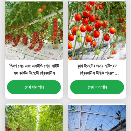
ড্রিপ সেচ এবং এলইডি গ্রো লাইট
কৃষি টমেটোর জন্য মাল্টিপ্যান
সহ কাস্টম টমেটো গ্রিনহাউস
গ্রিনহাউস টার্নকি প্রকল্প
কাস্টমাইজযোগ্য আকার
সেরা দাম পান
সেরা দাম পান