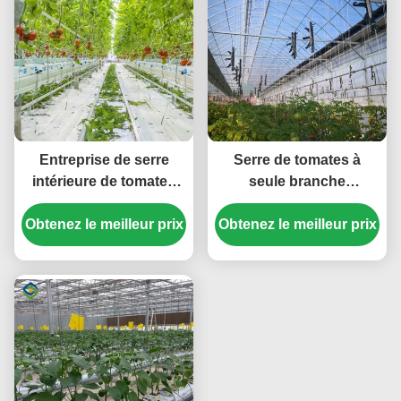
Entreprise de serre
Serre de tomates à
intérieure de tomates
seule branche
imperméable à l'eau à
Hydroponie Cultivation
Obtenez le meilleur prix
vendre avec
Obtenez le meilleur prix
de grandes serres en
assemblage de système
verre
hydroponique Serre
nécessaire