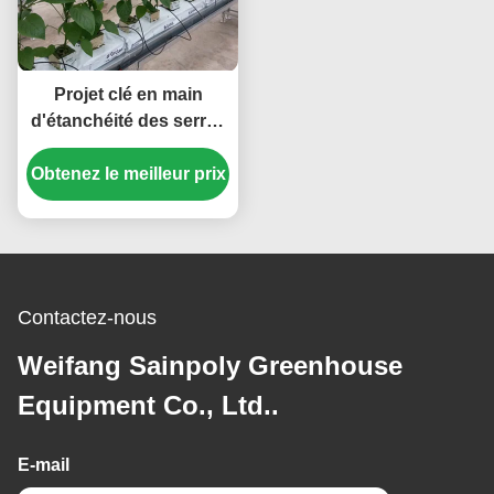
Projet clé en main
d'étanchéité des serres
hydroponiques
Obtenez le meilleur prix
commerciales multi-
étendue
Contactez-nous
Weifang Sainpoly Greenhouse
Equipment Co., Ltd..
E-mail