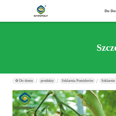
Do D
Szcz
Do domu
produkty
Szklarnia Pomidorów
Szklarnie