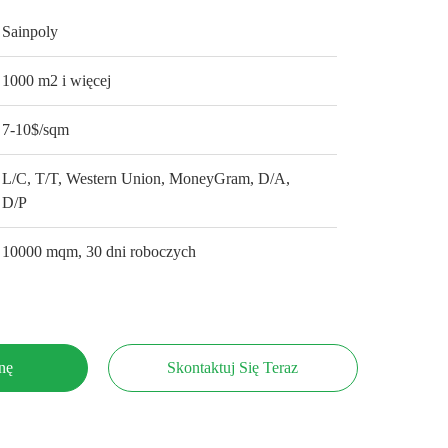
Sainpoly
1000 m2 i więcej
7-10$/sqm
L/C, T/T, Western Union, MoneyGram, D/A,
D/P
10000 mqm, 30 dni roboczych
nę
Skontaktuj Się Teraz