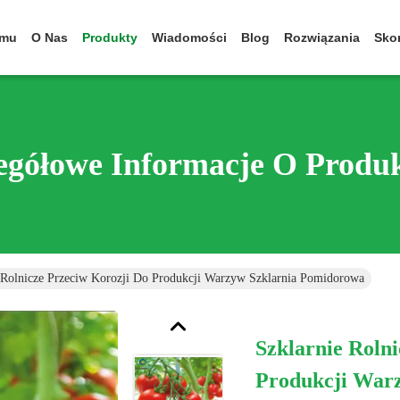
omu
O Nas
Produkty
Wiadomości
Blog
Rozwiązania
Skon
egółowe Informacje O Produ
 Rolnicze Przeciw Korozji Do Produkcji Warzyw Szklarnia Pomidorowa
Szklarnie Roln
Produkcji War