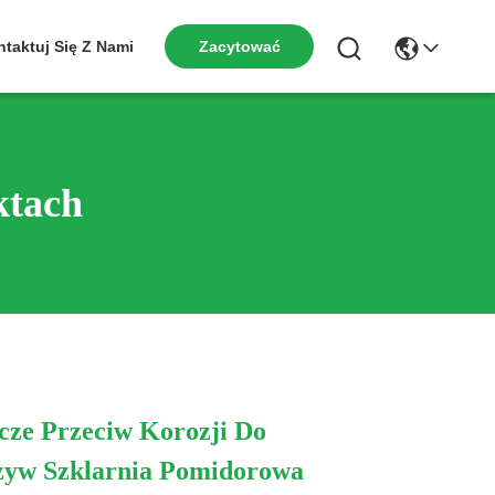
Zacytować
taktuj Się Z Nami
ktach
icze Przeciw Korozji Do
zyw Szklarnia Pomidorowa