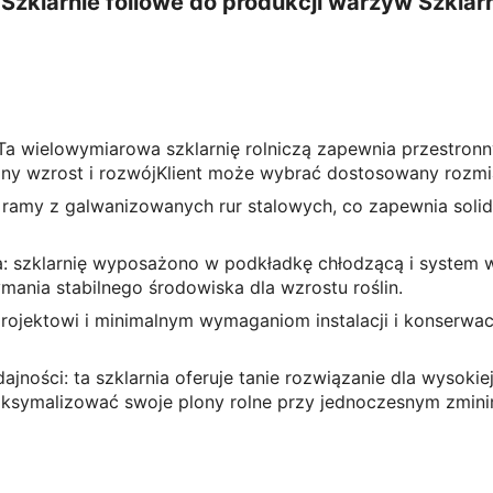
e Szklarnie foliowe do produkcji warzyw Szkl
a wielowymiarowa szklarnię rolniczą zapewnia przestronn
ny wzrost i rozwójKlient może wybrać dostosowany rozmi
w ramy z galwanizowanych rur stalowych, co zapewnia solid
a: szklarnię wyposażono w podkładkę chłodzącą i system
mania stabilnego środowiska dla wzrostu roślin.
u projektowi i minimalnym wymaganiom instalacji i konserw
ności: ta szklarnia oferuje tanie rozwiązanie dla wysokiej
maksymalizować swoje plony rolne przy jednoczesnym zmin