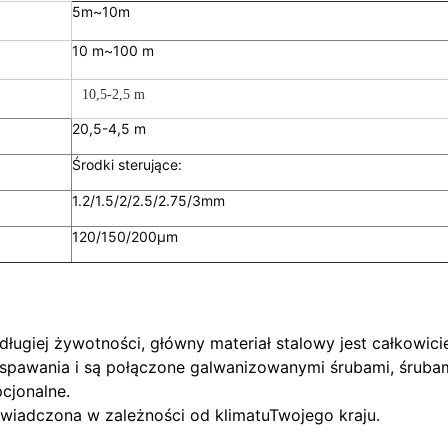
5m~10m
10 m~100 m
10,5-2,5 m
20,5-4,5 m
Środki sterujące:
1.2/1.5/2/2.5/2.75/3mm
120/150/200μm
 długiej żywotności, główny materiał stalowy jest całkowi
spawania i są połączone galwanizowanymi śrubami, śrubam
cjonalne.
świadczona w zależności od klimatu
Twojego kraju.