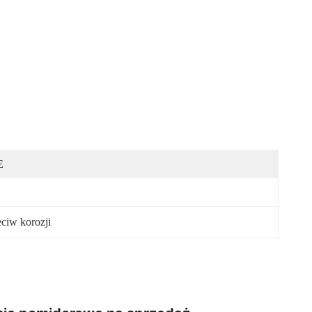
E
ciw korozji