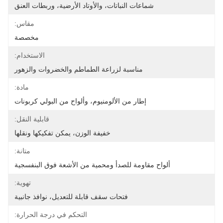
شماعات النباتات، والأوتاد الأرضية، وربطات العنق
مقاس:
مخصصة
الاستخدام:
مناسبة لزراعة الطماطم والخضروات والزهور
مادة:
إطار من الألومنيوم، وألواح من البولي كربونات
قابلية النقل:
خفيفة الوزن، يمكن تفكيكها ونقلها
متانة:
ألواح مقاومة للصدأ ومحمية من الأشعة فوق البنفسجية
تهوية:
فتحات سقف قابلة للتعديل، نوافذ جانبية
التحكم في درجة الحرارة: