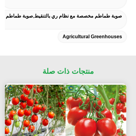
صوبة طماطم مخصصة مع نظام ري بالتنقيط,صوبة طماطم مع أضواء نمو LED,طقم صوبة طماطم مع ن
Agricultural Greenhouses
منتجات ذات صلة