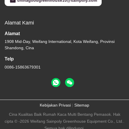
chinagoodgreenhouse10@sainpoly.com
Alamat Kami
Alamat
1908 Mid-Day, Weifang International, Kota Weifang, Provinsi
Shandong, Cina
Telp
0086-15863679301
Kebijakan Privasi
|
Sitemap
Cina Kualitas Baik Rumah Kaca Multi Bentang Pemasok. Hak
cipta © -2026 Weifang Sainpoly Greenhouse Equipment Co., Ltd..
Semua hak dilindungi.