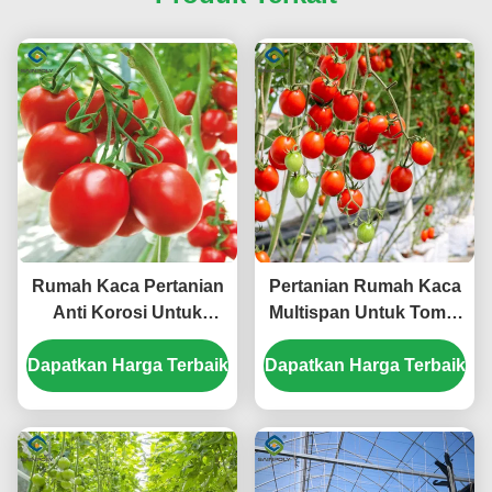
Rumah Kaca Pertanian
Pertanian Rumah Kaca
Anti Korosi Untuk
Multispan Untuk Tomat
Produksi Sayuran
Proyek Turnkey Ukuran
Dapatkan Harga Terbaik
Rumah Kaca Tomat
Dapatkan Harga Terbaik
yang dapat disesuaikan