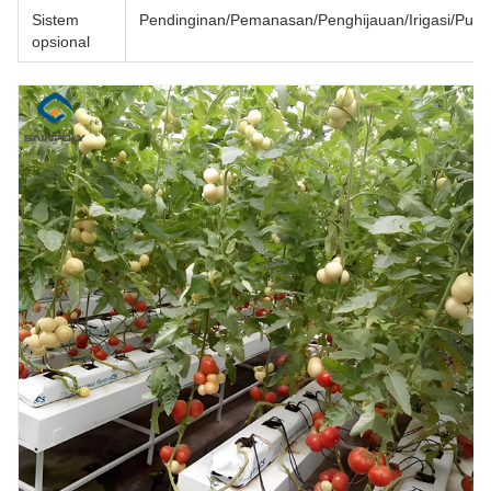
Sistem
Pendinginan/Pemanasan/Penghijauan/Irigasi/Pupu
opsional