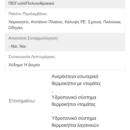
ΠΕ/Γυαλί/Πολυανθρακικό
Πακέτο Περιλαμβάνει:
Χειροκηπίο, Ατσάλινο Πλαίσιο, Κάλυψη PE, Σχοινιά, Παλούκια, 
Οδηγίες
Απαιτείται Συναρμολόγηση:
- Ναι, Ναι.
Συσκευασία Λεπτομέρειες:
Χύδημα Ή Δοχείο
Ανερόστεγο εσωτερικό 
θερμοκήπιο με ντομάτες
, 
Υδροπονικό σύστημα 
Επισημαίνω:
θερμοκήπιο ντομάτας
, 
Υδροπονικό σύστημα 
θερμοκήπια λαχανικών