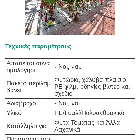
Τεχνικές παραμέτρους
Απαιτείται συνα
- Ναι, ναι.
ρμολόγηση
Φυτώριο, χάλυβα πλαίσιο,
Πακέτο περιλαμ
PE φιλμ, οδηγίες βίντεο και
βάνει
σχέδιο
Αδιάβροχο
- Ναι, ναι.
Υλικό
ΠΕ/Γυαλί/Πολυανθρακικό
Φυτά Τομάτας και Άλλα
Κατάλληλο για:
Λαχανικά
Προστασία από