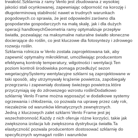
trwałość.Szklarnia z ramy Venlo jest zbudowana z wysokiej
jakości stali ocynkowanej, zapewniając odporność na korozję i
długoterminową stabilność nawet w trudnych warunkach
pogodowych.co sprawia, że jest odpowiedni zarówno dla
gospodarstw gospodarczych na małą skalę, jak i dla dużych
operacji handlowychGeometria ramy optymalizuje przepływ
światła, pozwalając na maksymalne naturalne światło słoneczne
docierające do roślin, co jest kluczowe dla fotosyntezy i zdrowego
rozwoju roślin.
Szklarnia rolnicza w Venlo została zaprojektowana tak, aby
zapewnić optymalny mikroklimat, umożliwiając producentom
efektywną kontrolę temperatury, wilgotności i wentylacji.Ten
poziom kontroli środowiska pomaga przedłużyć sezon
wegetacyjnySystemy wentylacyjne szklarni są zaprojektowane w
taki sposób, aby utrzymywały krążenie powietrza, zapobiegały
przegrzaniu i zapewniały dostawę świeżego powietrza.które
przyczyniają się do zdrowszego wzrostu roślinDodatkowo
szklarnię Venlo Frame można wyposażyć w dodatkowe systemy
ogrzewania i chłodzenia, co pozwala na uprawę przez cały rok,
niezależnie od warunków klimatycznych zewnętrznych.
Jedną z kluczowych zalet szklarni Venlo Frame jest jej
wszechstronność.Każdy z nich oferuje różne korzyści, takie jak
zwiększona izolacja lub zwiększona dystrybucja światła.Ta
elastyczność pozwala producentom dostosować szklarnię do
specyficznych wymagań roślin i warunków