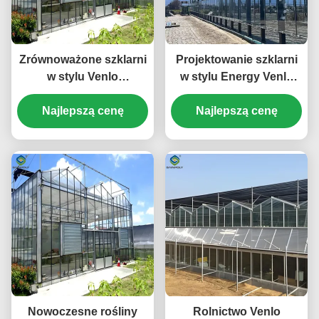
Zrównoważone szklarni
Projektowanie szklarni
w stylu Venlo
w stylu Energy Venlo
wykorzystujące
odpowiednie do
materiały energetyczne i
Najlepszą cenę
produkcji rolnej na dużą
Najlepszą cenę
systemy odnawialnych
skalę, poprawiające
źródeł energii
warunki wzrostu roślin
wspierające inicjatywy
w zakresie zielonego
rolnictwa
Nowoczesne rośliny
Rolnictwo Venlo