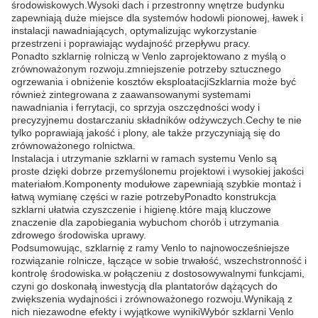
środowiskowych.Wysoki dach i przestronny wnętrze budynku
zapewniają duże miejsce dla systemów hodowli pionowej, ławek i
instalacji nawadniających, optymalizując wykorzystanie
przestrzeni i poprawiając wydajność przepływu pracy.
Ponadto szklarnię rolniczą w Venlo zaprojektowano z myślą o
zrównoważonym rozwoju.zmniejszenie potrzeby sztucznego
ogrzewania i obniżenie kosztów eksploatacjiSzklarnia może być
również zintegrowana z zaawansowanymi systemami
nawadniania i ferrytacji, co sprzyja oszczędności wody i
precyzyjnemu dostarczaniu składników odżywczych.Cechy te nie
tylko poprawiają jakość i plony, ale także przyczyniają się do
zrównoważonego rolnictwa.
Instalacja i utrzymanie szklarni w ramach systemu Venlo są
proste dzięki dobrze przemyślonemu projektowi i wysokiej jakości
materiałom.Komponenty modułowe zapewniają szybkie montaż i
łatwą wymianę części w razie potrzebyPonadto konstrukcja
szklarni ułatwia czyszczenie i higienę.które mają kluczowe
znaczenie dla zapobiegania wybuchom chorób i utrzymania
zdrowego środowiska uprawy.
Podsumowując, szklarnię z ramy Venlo to najnowocześniejsze
rozwiązanie rolnicze, łączące w sobie trwałość, wszechstronność i
kontrolę środowiska.w połączeniu z dostosowywalnymi funkcjami,
czyni go doskonałą inwestycją dla plantatorów dążących do
zwiększenia wydajności i zrównoważonego rozwoju.Wynikają z
nich niezawodne efekty i wyjątkowe wynikiWybór szklarni Venlo