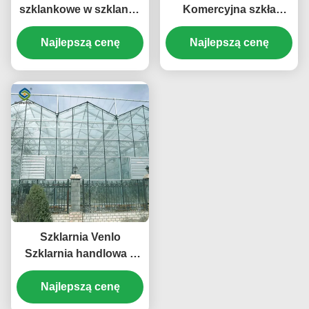
szklankowe w szklance
Komercyjna szkła
Venlo Pomidory Ogórki
szklarni szerokość 9,6
Wysoka odporność na
Najlepszą cenę
Najlepszą cenę
m z systemem
wiatr
hydroponicznym
Szklarnia Venlo
Szklarnia handlowa z
polikarbonatu
szklanego dla nasion
Najlepszą cenę
Warzywa