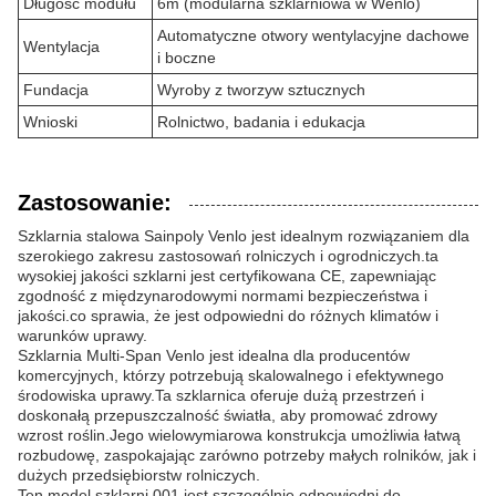
Długość modułu
6m (modularna szklarniowa w Wenlo)
Automatyczne otwory wentylacyjne dachowe
Wentylacja
i boczne
Fundacja
Wyroby z tworzyw sztucznych
Wnioski
Rolnictwo, badania i edukacja
Zastosowanie:
Szklarnia stalowa Sainpoly Venlo jest idealnym rozwiązaniem dla
szerokiego zakresu zastosowań rolniczych i ogrodniczych.ta
wysokiej jakości szklarni jest certyfikowana CE, zapewniając
zgodność z międzynarodowymi normami bezpieczeństwa i
jakości.co sprawia, że jest odpowiedni do różnych klimatów i
warunków uprawy.
Szklarnia Multi-Span Venlo jest idealna dla producentów
komercyjnych, którzy potrzebują skalowalnego i efektywnego
środowiska uprawy.Ta szklarnica oferuje dużą przestrzeń i
doskonałą przepuszczalność światła, aby promować zdrowy
wzrost roślin.Jego wielowymiarowa konstrukcja umożliwia łatwą
rozbudowę, zaspokajając zarówno potrzeby małych rolników, jak i
dużych przedsiębiorstw rolniczych.
Ten model szklarni 001 jest szczególnie odpowiedni do