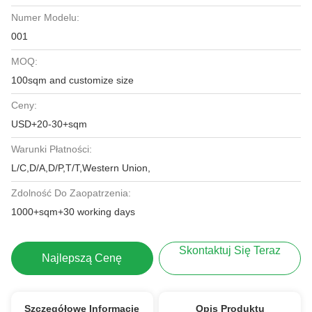
Numer Modelu:
001
MOQ:
100sqm and customize size
Ceny:
USD+20-30+sqm
Warunki Płatności:
L/C,D/A,D/P,T/T,Western Union,
Zdolność Do Zaopatrzenia:
1000+sqm+30 working days
Skontaktuj Się Teraz
Najlepszą Cenę
Szczegółowe Informacje
Opis Produktu