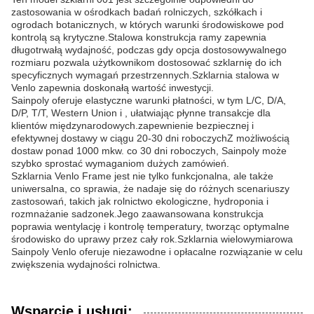
zastosowania w ośrodkach badań rolniczych, szkółkach i
ogrodach botanicznych, w których warunki środowiskowe pod
kontrolą są krytyczne.Stalowa konstrukcja ramy zapewnia
długotrwałą wydajność, podczas gdy opcja dostosowywalnego
rozmiaru pozwala użytkownikom dostosować szklarnię do ich
specyficznych wymagań przestrzennych.Szklarnia stalowa w
Venlo zapewnia doskonałą wartość inwestycji.
Sainpoly oferuje elastyczne warunki płatności, w tym L/C, D/A,
D/P, T/T, Western Union i , ułatwiając płynne transakcje dla
klientów międzynarodowych.zapewnienie bezpiecznej i
efektywnej dostawy w ciągu 20-30 dni roboczychZ możliwością
dostaw ponad 1000 mkw. co 30 dni roboczych, Sainpoly może
szybko sprostać wymaganiom dużych zamówień.
Szklarnia Venlo Frame jest nie tylko funkcjonalna, ale także
uniwersalna, co sprawia, że nadaje się do różnych scenariuszy
zastosowań, takich jak rolnictwo ekologiczne, hydroponia i
rozmnażanie sadzonek.Jego zaawansowana konstrukcja
poprawia wentylację i kontrolę temperatury, tworząc optymalne
środowisko do uprawy przez cały rok.Szklarnia wielowymiarowa
Sainpoly Venlo oferuje niezawodne i opłacalne rozwiązanie w celu
zwiększenia wydajności rolnictwa.
Wsparcie i usługi: