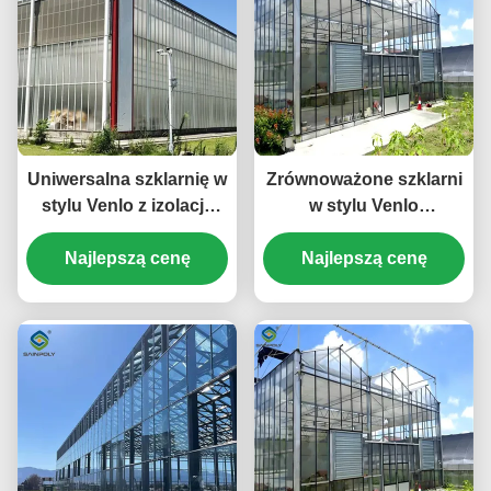
Uniwersalna szklarnię w
Zrównoważone szklarni
stylu Venlo z izolacją
w stylu Venlo
energetyczną i
wykorzystujące
automatyczną regulacją
Najlepszą cenę
materiały energetyczne i
Najlepszą cenę
klimatu do uprawy przez
systemy odnawialnych
cały rok
źródeł energii
wspierające inicjatywy
w zakresie zielonego
rolnictwa