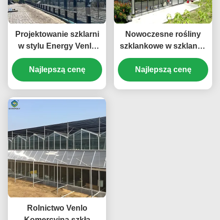
Projektowanie szklarni
Nowoczesne rośliny
w stylu Energy Venlo
szklankowe w szklance
odpowiednie do
Venlo Pomidory Ogórki
produkcji rolnej na dużą
Najlepszą cenę
Wysoka odporność na
Najlepszą cenę
skalę, poprawiające
wiatr
warunki wzrostu roślin
Rolnictwo Venlo
Komercyjna szkła