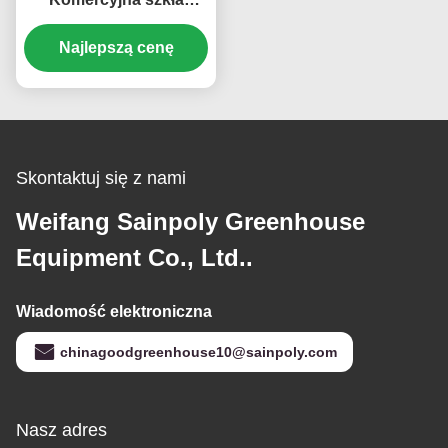
szklarni szerokość 9,6
Najlepszą cenę
m z systemem
hydroponicznym
Skontaktuj się z nami
Weifang Sainpoly Greenhouse
Equipment Co., Ltd..
Wiadomość elektroniczna
chinagoodgreenhouse10@sainpoly.com
Nasz adres