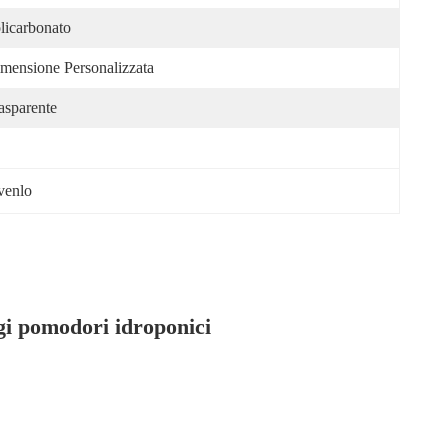
licarbonato
mensione Personalizzata
asparente
 venlo
gi pomodori idroponici