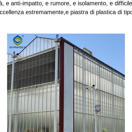
tà, e anti-impatto, e rumore, e isolamento, e diffici
eccellenza estremamente,e piastra di plastica di tip