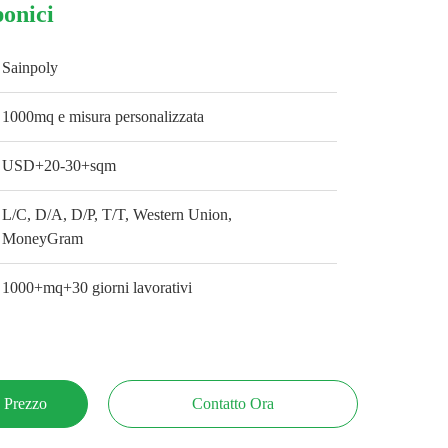
onici
Sainpoly
1000mq e misura personalizzata
USD+20-30+sqm
L/C, D/A, D/P, T/T, Western Union,
MoneyGram
1000+mq+30 giorni lavorativi
e Prezzo
Contatto Ora