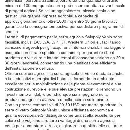
dimensioni personalizzabili, a partire da una quantità di ordine
minima di 100 mq, questa serra può essere adattata a varie scale
di progetti agricoli.Se sei un agricoltore su piccola scala o se
gestisci una grande impresa agricolaLa capacità di
approvvigionamento di oltre 1000 mq entro 30 giorni lavorativi
garantisce la consegna tempestiva per soddisfare i programmi di
semina.
I termini di pagamento per la serra agricola Sainpoly Venlo sono
flessibili, inclusi L/C, D/A, D/P, T/T, Western Union e , facilitando
transazioni agevoli per gli acquirenti internazionali.L'imballaggio è
eseguito con cura e spedito in container per garantire che il
prodotto arrivi sicuro e intattoI tempi di consegna variano da 20 a
30 giorni lavorativi, consentendo una pianificazione efficiente
dell'installazione e dell'uso.
Oltre ai suoi usi agricoli, la serra agricola di Venlo è adatta anche
a fini educativi e per giardini botanici, fornendo un ambiente
eccellente per la moltiplicazione delle piante,allevamentoLa sua
costruzione durevole e le sue elevate prestazioni lo rendono un
investimento affidabile per chiunque sia impegnato nella
produzione agricola avanzata o nella ricerca sulle piante.
Con un prezzo competitivo di 20-30 USD per metro quadrato, la
serra di vetro Sainpoly Venlo unisce efficienza economica e
qualità eccezionale.Si distingue come una scelta eccellente per
coloro che vogliono sfruttare i vantaggi di una serra agricola
Venlo per aumentare la resa, migliorare la qualità delle colture e