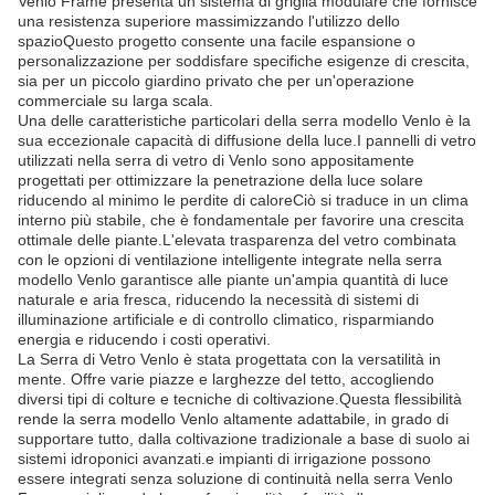
Venlo Frame presenta un sistema di griglia modulare che fornisce
una resistenza superiore massimizzando l'utilizzo dello
spazioQuesto progetto consente una facile espansione o
personalizzazione per soddisfare specifiche esigenze di crescita,
sia per un piccolo giardino privato che per un'operazione
commerciale su larga scala.
Una delle caratteristiche particolari della serra modello Venlo è la
sua eccezionale capacità di diffusione della luce.I pannelli di vetro
utilizzati nella serra di vetro di Venlo sono appositamente
progettati per ottimizzare la penetrazione della luce solare
riducendo al minimo le perdite di caloreCiò si traduce in un clima
interno più stabile, che è fondamentale per favorire una crescita
ottimale delle piante.L'elevata trasparenza del vetro combinata
con le opzioni di ventilazione intelligente integrate nella serra
modello Venlo garantisce alle piante un'ampia quantità di luce
naturale e aria fresca, riducendo la necessità di sistemi di
illuminazione artificiale e di controllo climatico, risparmiando
energia e riducendo i costi operativi.
La Serra di Vetro Venlo è stata progettata con la versatilità in
mente. Offre varie piazze e larghezze del tetto, accogliendo
diversi tipi di colture e tecniche di coltivazione.Questa flessibilità
rende la serra modello Venlo altamente adattabile, in grado di
supportare tutto, dalla coltivazione tradizionale a base di suolo ai
sistemi idroponici avanzati.e impianti di irrigazione possono
essere integrati senza soluzione di continuità nella serra Venlo