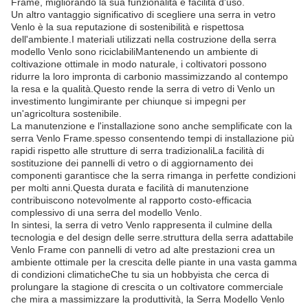
Frame, migliorando la sua funzionalità e facilità d'uso.
Un altro vantaggio significativo di scegliere una serra in vetro
Venlo è la sua reputazione di sostenibilità e rispettosa
dell'ambiente.I materiali utilizzati nella costruzione della serra
modello Venlo sono riciclabiliMantenendo un ambiente di
coltivazione ottimale in modo naturale, i coltivatori possono
ridurre la loro impronta di carbonio massimizzando al contempo
la resa e la qualità.Questo rende la serra di vetro di Venlo un
investimento lungimirante per chiunque si impegni per
un'agricoltura sostenibile.
La manutenzione e l'installazione sono anche semplificate con la
serra Venlo Frame.spesso consentendo tempi di installazione più
rapidi rispetto alle strutture di serra tradizionaliLa facilità di
sostituzione dei pannelli di vetro o di aggiornamento dei
componenti garantisce che la serra rimanga in perfette condizioni
per molti anni.Questa durata e facilità di manutenzione
contribuiscono notevolmente al rapporto costo-efficacia
complessivo di una serra del modello Venlo.
In sintesi, la serra di vetro Venlo rappresenta il culmine della
tecnologia e del design delle serre.struttura della serra adattabile
Venlo Frame con pannelli di vetro ad alte prestazioni crea un
ambiente ottimale per la crescita delle piante in una vasta gamma
di condizioni climaticheChe tu sia un hobbyista che cerca di
prolungare la stagione di crescita o un coltivatore commerciale
che mira a massimizzare la produttività, la Serra Modello Venlo