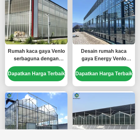
Rumah kaca gaya Venlo
Desain rumah kaca
serbaguna dengan
gaya Energy Venlo
isolasi energi dan
Cocok untuk produksi
Dapatkan Harga Terbaik
pengaturan iklim
Dapatkan Harga Terbaik
pertanian skala besar
otomatis untuk
Meningkatkan kondisi
budidaya sepanjang
pertumbuhan tanaman
tahun