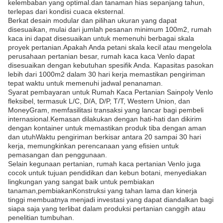
kelembaban yang optimal.dan tanaman hias sepanjang tahun,
terlepas dari kondisi cuaca eksternal.
Berkat desain modular dan pilihan ukuran yang dapat
disesuaikan, mulai dari jumlah pesanan minimum 100m2, rumah
kaca ini dapat disesuaikan untuk memenuhi berbagai skala
proyek pertanian.Apakah Anda petani skala kecil atau mengelola
perusahaan pertanian besar, rumah kaca kaca Venlo dapat
disesuaikan dengan kebutuhan spesifik Anda. Kapasitas pasokan
lebih dari 1000m2 dalam 30 hari kerja memastikan pengiriman
tepat waktu untuk memenuhi jadwal penanaman.
Syarat pembayaran untuk Rumah Kaca Pertanian Sainpoly Venlo
fleksibel, termasuk L/C, D/A, D/P, T/T, Western Union, dan
MoneyGram, memfasilitasi transaksi yang lancar bagi pembeli
internasional.Kemasan dilakukan dengan hati-hati dan dikirim
dengan kontainer untuk memastikan produk tiba dengan aman
dan utuhWaktu pengiriman berkisar antara 20 sampai 30 hari
kerja, memungkinkan perencanaan yang efisien untuk
pemasangan dan penggunaan.
Selain kegunaan pertanian, rumah kaca pertanian Venlo juga
cocok untuk tujuan pendidikan dan kebun botani, menyediakan
lingkungan yang sangat baik untuk pembiakan
tanaman,pembiakanKonstruksi yang tahan lama dan kinerja
tinggi membuatnya menjadi investasi yang dapat diandalkan bagi
siapa saja yang terlibat dalam produksi pertanian canggih atau
penelitian tumbuhan.