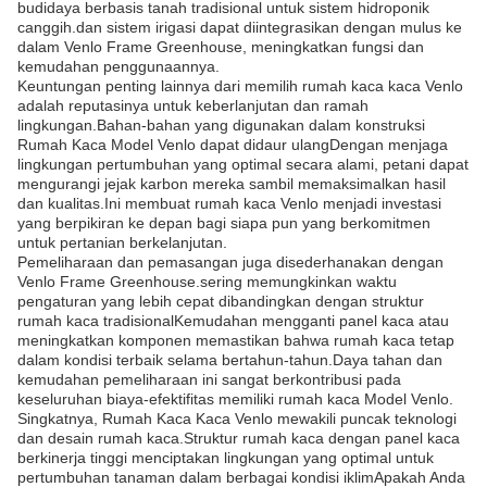
budidaya berbasis tanah tradisional untuk sistem hidroponik
canggih.dan sistem irigasi dapat diintegrasikan dengan mulus ke
dalam Venlo Frame Greenhouse, meningkatkan fungsi dan
kemudahan penggunaannya.
Keuntungan penting lainnya dari memilih rumah kaca kaca Venlo
adalah reputasinya untuk keberlanjutan dan ramah
lingkungan.Bahan-bahan yang digunakan dalam konstruksi
Rumah Kaca Model Venlo dapat didaur ulangDengan menjaga
lingkungan pertumbuhan yang optimal secara alami, petani dapat
mengurangi jejak karbon mereka sambil memaksimalkan hasil
dan kualitas.Ini membuat rumah kaca Venlo menjadi investasi
yang berpikiran ke depan bagi siapa pun yang berkomitmen
untuk pertanian berkelanjutan.
Pemeliharaan dan pemasangan juga disederhanakan dengan
Venlo Frame Greenhouse.sering memungkinkan waktu
pengaturan yang lebih cepat dibandingkan dengan struktur
rumah kaca tradisionalKemudahan mengganti panel kaca atau
meningkatkan komponen memastikan bahwa rumah kaca tetap
dalam kondisi terbaik selama bertahun-tahun.Daya tahan dan
kemudahan pemeliharaan ini sangat berkontribusi pada
keseluruhan biaya-efektifitas memiliki rumah kaca Model Venlo.
Singkatnya, Rumah Kaca Kaca Venlo mewakili puncak teknologi
dan desain rumah kaca.Struktur rumah kaca dengan panel kaca
berkinerja tinggi menciptakan lingkungan yang optimal untuk
pertumbuhan tanaman dalam berbagai kondisi iklimApakah Anda