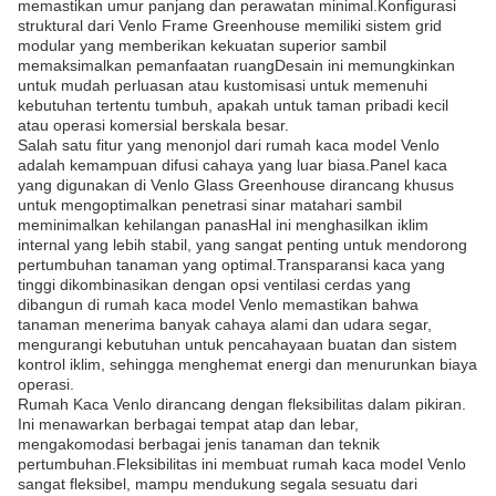
memastikan umur panjang dan perawatan minimal.Konfigurasi
struktural dari Venlo Frame Greenhouse memiliki sistem grid
modular yang memberikan kekuatan superior sambil
memaksimalkan pemanfaatan ruangDesain ini memungkinkan
untuk mudah perluasan atau kustomisasi untuk memenuhi
kebutuhan tertentu tumbuh, apakah untuk taman pribadi kecil
atau operasi komersial berskala besar.
Salah satu fitur yang menonjol dari rumah kaca model Venlo
adalah kemampuan difusi cahaya yang luar biasa.Panel kaca
yang digunakan di Venlo Glass Greenhouse dirancang khusus
untuk mengoptimalkan penetrasi sinar matahari sambil
meminimalkan kehilangan panasHal ini menghasilkan iklim
internal yang lebih stabil, yang sangat penting untuk mendorong
pertumbuhan tanaman yang optimal.Transparansi kaca yang
tinggi dikombinasikan dengan opsi ventilasi cerdas yang
dibangun di rumah kaca model Venlo memastikan bahwa
tanaman menerima banyak cahaya alami dan udara segar,
mengurangi kebutuhan untuk pencahayaan buatan dan sistem
kontrol iklim, sehingga menghemat energi dan menurunkan biaya
operasi.
Rumah Kaca Venlo dirancang dengan fleksibilitas dalam pikiran.
Ini menawarkan berbagai tempat atap dan lebar,
mengakomodasi berbagai jenis tanaman dan teknik
pertumbuhan.Fleksibilitas ini membuat rumah kaca model Venlo
sangat fleksibel, mampu mendukung segala sesuatu dari