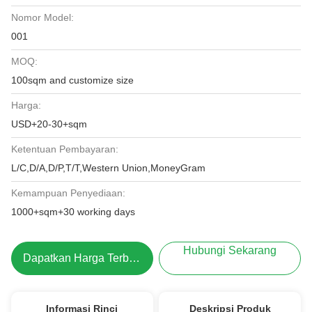
Nomor Model:
001
MOQ:
100sqm and customize size
Harga:
USD+20-30+sqm
Ketentuan Pembayaran:
L/C,D/A,D/P,T/T,Western Union,MoneyGram
Kemampuan Penyediaan:
1000+sqm+30 working days
Hubungi Sekarang
Dapatkan Harga Terbaik
Informasi Rinci
Deskripsi Produk