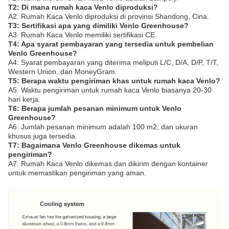
T2: Di mana rumah kaca Venlo diproduksi?
A2: Rumah Kaca Venlo diproduksi di provinsi Shandong, Cina.
T3: Sertifikasi apa yang dimiliki Venlo Greenhouse?
A3: Rumah Kaca Venlo memiliki sertifikasi CE.
T4: Apa syarat pembayaran yang tersedia untuk pembelian
Venlo Greenhouse?
A4: Syarat pembayaran yang diterima meliputi L/C, D/A, D/P, T/T,
Western Union, dan MoneyGram.
T5: Berapa waktu pengiriman khas untuk rumah kaca Venlo?
A5: Waktu pengiriman untuk rumah kaca Venlo biasanya 20-30
hari kerja.
T6: Berapa jumlah pesanan minimum untuk Venlo
Greenhouse?
A6: Jumlah pesanan minimum adalah 100 m2, dan ukuran
khusus juga tersedia.
T7: Bagaimana Venlo Greenhouse dikemas untuk
pengiriman?
A7: Rumah Kaca Venlo dikemas dan dikirim dengan kontainer
untuk memastikan pengiriman yang aman.