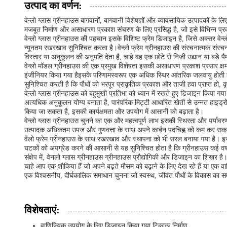
उत्पाद का वर्णन:
वेन्लो ग्लास ग्रीनहाउस बागवानों, बागवानी विशेषज्ञों और व्यावसायिक उत्पादकों के ल
मजबूत निर्माण और असाधारण प्रकाश संचरण के लिए प्रसिद्ध है, जो इसे विभिन्न प्र
वेन्लो ग्लास ग्रीनहाउस की पहचान इसके विशिष्ट फ्रेम डिजाइन है, जिसे अक्सर वेन्लो
न्यूनतम रखरखाव सुनिश्चित करता है।वेन्लो फ्रेम ग्रीनहाउस की संरचनात्मक संरचन
विस्तार या अनुकूलन की अनुमति देता है, चाहे वह एक छोटे से निजी उद्यान या बड़े 
वेन्लो मॉडल ग्रीनहाउस की एक प्रमुख विशेषता इसकी असाधारण प्रकाश प्रसार क्षमता ह
इंजीनियर किया गया हैइसके परिणामस्वरूप एक अधिक स्थिर आंतरिक जलवायु होती है, जो 
सुनिश्चित करती है कि पौधों को भरपूर प्राकृतिक प्रकाश और ताजी हवा प्राप्त ह
वेन्लो ग्लास ग्रीनहाउस को बहुमुखी प्रतिभा को ध्यान में रखते हुए डिजाइन किय
अत्यधिक अनुकूलन योग्य बनाता है, पारंपरिक मिट्टी आधारित खेती से उन्नत हाइड्रोप
किया जा सकता है, इसकी कार्यक्षमता और उपयोग में आसानी को बढ़ाता है।
वेन्लो ग्लास ग्रीनहाउस चुनने का एक और महत्वपूर्ण लाभ इसकी स्थिरता और पर्यावरण 
उत्पादक अधिकतम उपज और गुणवत्ता के साथ अपने कार्बन पदचिह्न को कम कर सकते हैं।
वेंलो फ्रेम ग्रीनहाउस के साथ रखरखाव और स्थापना को भी सरल बनाया गया है। इसक
घटकों को अपग्रेड करने की आसानी से यह सुनिश्चित होता है कि ग्रीनहाउस कई वर्षों
संक्षेप में, वेनलो ग्लास ग्रीनहाउस ग्रीनहाउस प्रौद्योगिकी और डिजाइन का शिखर है
चाहे आप एक शौकिया हैं जो अपने बढ़ते मौसम को बढ़ाने के लिए देख रहे हैं या एक वा
एक विश्वसनीय, दीर्घकालिक समाधान चुनना जो स्वस्थ, जीवंत पौधों के विकास का समर
विशेषताएं:
वाणिज्यिक उपयोग के लिए डिज़ाइन किया गया टिकाऊ निर्माण