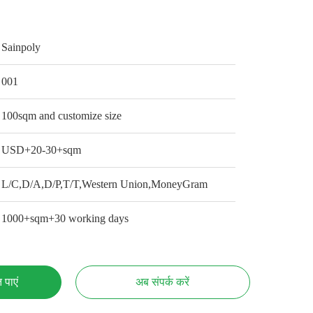
Sainpoly
001
100sqm and customize size
USD+20-30+sqm
L/C,D/A,D/P,T/T,Western Union,MoneyGram
1000+sqm+30 working days
 पाएं
अब संपर्क करें