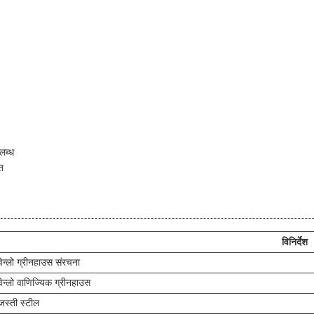
लब्ध
्त
विनिर्देश
वेन्लो ग्रीनहाउस संरचना
वेन्लो वाणिज्यिक ग्रीनहाउस
जस्ती स्टील