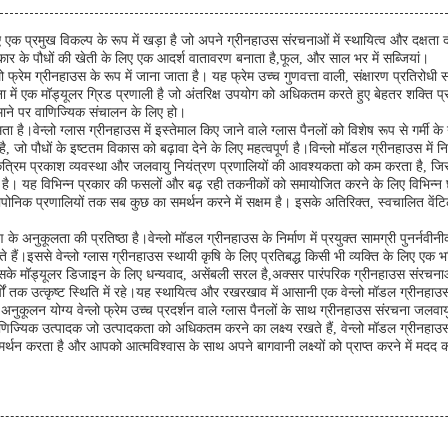
िए एक प्रमुख विकल्प के रूप में खड़ा है जो अपने ग्रीनहाउस संरचनाओं में स्थायित्व और दक्षता 
कार के पौधों की खेती के लिए एक आदर्श वातावरण बनाता है,फूल, और साल भर में सब्जियां।
 फ्रेम ग्रीनहाउस के रूप में जाना जाता है। यह फ्रेम उच्च गुणवत्ता वाली, संक्षारण प्रतिरोधी 
ा में एक मॉड्यूलर ग्रिड प्रणाली है जो अंतरिक्ष उपयोग को अधिकतम करते हुए बेहतर शक्ति प
पैमाने पर वाणिज्यिक संचालन के लिए हो।
ै।वेन्लो ग्लास ग्रीनहाउस में इस्तेमाल किए जाने वाले ग्लास पैनलों को विशेष रूप से गर्मी 
पौधों के इष्टतम विकास को बढ़ावा देने के लिए महत्वपूर्ण है।विन्लो मॉडल ग्रीनहाउस में निर्म
ो, कृत्रिम प्रकाश व्यवस्था और जलवायु नियंत्रण प्रणालियों की आवश्यकता को कम करता है,
ा गया है। यह विभिन्न प्रकार की फसलों और बढ़ रही तकनीकों को समायोजित करने के लिए विभि
ोनिक प्रणालियों तक सब कुछ का समर्थन करने में सक्षम है। इसके अतिरिक्त, स्वचालित वेंटिलेश
के अनुकूलता की प्रतिष्ठा है।वेन्लो मॉडल ग्रीनहाउस के निर्माण में प्रयुक्त सामग्री पुनर्न
इससे वेन्लो ग्लास ग्रीनहाउस स्थायी कृषि के लिए प्रतिबद्ध किसी भी व्यक्ति के लिए एक भव
े मॉड्यूलर डिजाइन के लिए धन्यवाद, असेंबली सरल है,अक्सर पारंपरिक ग्रीनहाउस संरचनाओं 
 तक उत्कृष्ट स्थिति में रहे।यह स्थायित्व और रखरखाव में आसानी एक वेन्लो मॉडल ग्रीनहाउस क
।अनुकूलन योग्य वेन्लो फ्रेम उच्च प्रदर्शन वाले ग्लास पैनलों के साथ ग्रीनहाउस संरचना जलवाय
णिज्यिक उत्पादक जो उत्पादकता को अधिकतम करने का लक्ष्य रखते हैं, वेन्लो मॉडल ग्रीनहाउस बेज
्थन करता है और आपको आत्मविश्वास के साथ अपने बागवानी लक्ष्यों को प्राप्त करने में मदद 