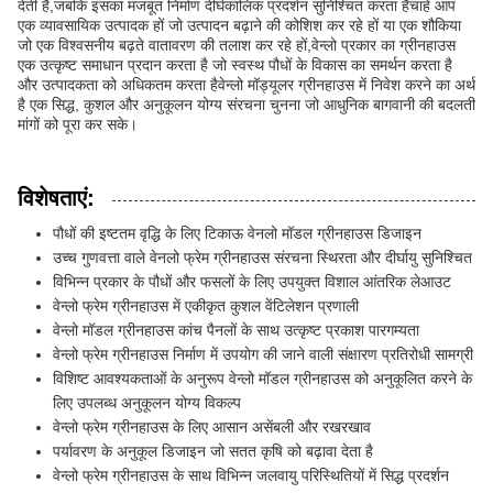
देती है,जबकि इसका मजबूत निर्माण दीर्घकालिक प्रदर्शन सुनिश्चित करता हैचाहे आप
एक व्यावसायिक उत्पादक हों जो उत्पादन बढ़ाने की कोशिश कर रहे हों या एक शौकिया
जो एक विश्वसनीय बढ़ते वातावरण की तलाश कर रहे हों,वेन्लो प्रकार का ग्रीनहाउस
एक उत्कृष्ट समाधान प्रदान करता है जो स्वस्थ पौधों के विकास का समर्थन करता है
और उत्पादकता को अधिकतम करता हैवेन्लो मॉड्यूलर ग्रीनहाउस में निवेश करने का अर्थ
है एक सिद्ध, कुशल और अनुकूलन योग्य संरचना चुनना जो आधुनिक बागवानी की बदलती
मांगों को पूरा कर सके।
विशेषताएं:
पौधों की इष्टतम वृद्धि के लिए टिकाऊ वेनलो मॉडल ग्रीनहाउस डिजाइन
उच्च गुणवत्ता वाले वेनलो फ्रेम ग्रीनहाउस संरचना स्थिरता और दीर्घायु सुनिश्चित
विभिन्न प्रकार के पौधों और फसलों के लिए उपयुक्त विशाल आंतरिक लेआउट
वेन्लो फ्रेम ग्रीनहाउस में एकीकृत कुशल वेंटिलेशन प्रणाली
वेन्लो मॉडल ग्रीनहाउस कांच पैनलों के साथ उत्कृष्ट प्रकाश पारगम्यता
वेन्लो फ्रेम ग्रीनहाउस निर्माण में उपयोग की जाने वाली संक्षारण प्रतिरोधी सामग्री
विशिष्ट आवश्यकताओं के अनुरूप वेन्लो मॉडल ग्रीनहाउस को अनुकूलित करने के
लिए उपलब्ध अनुकूलन योग्य विकल्प
वेन्लो फ्रेम ग्रीनहाउस के लिए आसान असेंबली और रखरखाव
पर्यावरण के अनुकूल डिजाइन जो सतत कृषि को बढ़ावा देता है
वेन्लो फ्रेम ग्रीनहाउस के साथ विभिन्न जलवायु परिस्थितियों में सिद्ध प्रदर्शन