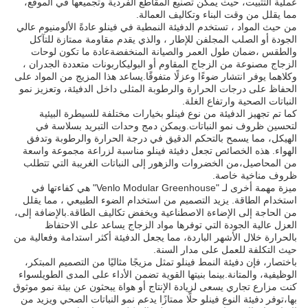
عملية التثبيت، حيث يمكن تصنيع المقاطع الفردية وتجميعها في الموقع،
مما يقلل من وقت البناء وتكاليف العمالة.
من حيث المواد ، تستخدم الدفيئة النمطية في فينلو عادةً الألومنيوم عالي
الجودة أو الصلب المجلفن للإطار ، والذي يقدم مقاومة ممتازة للتآكل
والطقس ،ضمان طول العمر والصيانة المنخفضةعادة ما تكون لوحات
الزجاج مصنوعة من الزجاج المقاوم أو البوليكاربونات متعددة الجدران ،
وكلاهما يوفر انتشار ضوءًا وعزلًا متفوقًا.يساعد هذا المزيج من المواد على
الحفاظ على درجات الحرارة والرطوبة المثلى داخل الدفيئة، وتعزيز نمو
النباتات الصحية وارتفاع الغلة.
كما تم تجهيز الدفيئة من نوع فينلو بخيارات مختلفة للسيطرة البيئية
لتحسين ظروف نمو النباتات.ويمكن دمج وحدات التبريد بسلاسة في
الهيكل، مما يسمح بالتحكم الدقيق في درجة الحرارة والرطوبة وتدفق
الهواء. هذه الخصائص تجعل دفيئة فينلو مناسبة لزراعة مجموعة واسعة
من المحاصيل،من الخضروات والزهور إلى النباتات الغريبة التي تتطلب
ظروف مناخية خاصة.
ميزة مهمة أخرى لـ "Venlo Modular Greenhouse" هي كفاءتها في
استخدام الطاقة. يزيد التصميم من استخدام الضوء الطبيعي ، مما يقلل
من الحاجة إلى الإضاءة الاصطناعية ويخفض تكاليف الطاقة.بالإضافة إلى،
العزل عالية الجودة التي توفرها مواد الزجاج يساعد على الاحتفاظ
بالحرارة خلال الأشهر الباردة، مما يجعل الدفيئة أكثر استدامة وفعالية من
حيث التكلفة للعمل على مدار السنة.
باختصار، فإن دفيئة النمط فينلو تمثل مزيجًا مثاليًا من التصميم المبتكر،
الوظيفية، والمتانة.بينما بنيتها القوية تضمن الأداء على المدى الطويلسواء
كنت مزارع تجاري يسعى لزيادة الإنتاج أو هواة يبحثون عن بيئة نمو موثوق
بها،توفر دفيئة النوع فينلو حلًا ممتازًا يدعم نمو النباتات الصحي ويزيد من