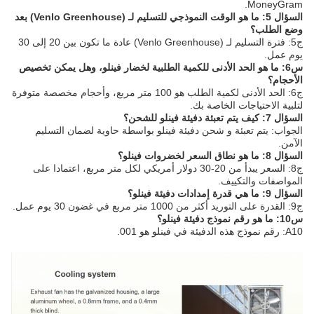
MoneyGram.
السؤال 5: ما هو الوقت النموذجي للتسليم لـ (Venlo Greenhouse) بعد
وضع الطلب؟
ج5: فترة التسليم لـ (Venlo Greenhouse) عادة ما تكون بين 20 إلى 30
يوم عمل.
س6: ما هو الحد الأدنى للكمية الطلبية لخضار فينلو، وهل يمكن تخصيص
الأحجام؟
ج6: الحد الأدنى لكمية الطلب هو 100 متر مربع، وأحجام مخصصة متوفرة
لتلبية الاحتياجات الخاصة بك.
السؤال 7: كيف يتم تعبئة دفيئة فينلو للشحن؟
الجواب: يتم تعبئة و شحن دفيئة فينلو بواسطة حاوية لضمان التسليم
الآمن.
السؤال 8: ما هو نطاق السعر لخضروات فينلو؟
ج8: السعر يبدأ من 20-30 دولار أمريكي لكل متر مربع، اعتمادا على
المواصفات والتكييف.
السؤال 9: ما هي قدرة إمدادات دفيئة فينلو؟
ج9: القدرة على التوريد أكثر من 1000 متر مربع في غضون 30 يوم عمل.
س10: ما هو رقم نموذج دفيئة فينلو؟
A10: رقم نموذج هذه الدفيئة في فينلو هو 001.