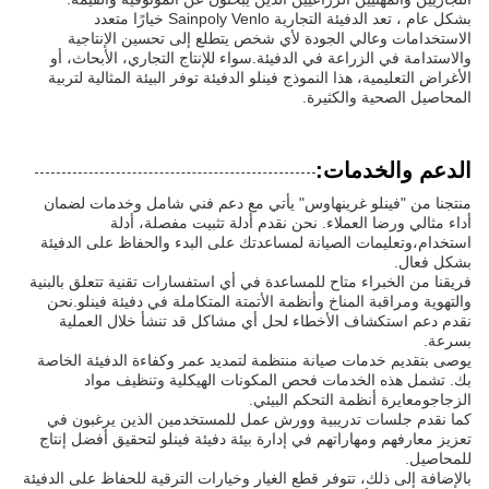
بشكل عام ، تعد الدفيئة التجارية Sainpoly Venlo خيارًا متعدد
الاستخدامات وعالي الجودة لأي شخص يتطلع إلى تحسين الإنتاجية
والاستدامة في الزراعة في الدفيئة.سواء للإنتاج التجاري، الأبحاث، أو
الأغراض التعليمية، هذا النموذج فينلو الدفيئة توفر البيئة المثالية لتربية
المحاصيل الصحية والكثيرة.
الدعم والخدمات:
منتجنا من "فينلو غرينهاوس" يأتي مع دعم فني شامل وخدمات لضمان
أداء مثالي ورضا العملاء. نحن نقدم أدلة تثبيت مفصلة، أدلة
استخدام،وتعليمات الصيانة لمساعدتك على البدء والحفاظ على الدفيئة
بشكل فعال.
فريقنا من الخبراء متاح للمساعدة في أي استفسارات تقنية تتعلق بالبنية
والتهوية ومراقبة المناخ وأنظمة الأتمتة المتكاملة في دفيئة فينلو.نحن
نقدم دعم استكشاف الأخطاء لحل أي مشاكل قد تنشأ خلال العملية
بسرعة.
يوصى بتقديم خدمات صيانة منتظمة لتمديد عمر وكفاءة الدفيئة الخاصة
بك. تشمل هذه الخدمات فحص المكونات الهيكلية وتنظيف مواد
الزجاجومعايرة أنظمة التحكم البيئي.
كما نقدم جلسات تدريبية وورش عمل للمستخدمين الذين يرغبون في
تعزيز معارفهم ومهاراتهم في إدارة بيئة دفيئة فينلو لتحقيق أفضل إنتاج
للمحاصيل.
بالإضافة إلى ذلك، تتوفر قطع الغيار وخيارات الترقية للحفاظ على الدفيئة