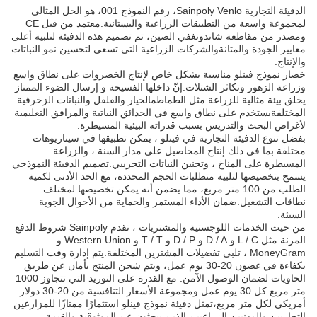
الدفيئة التجارية Sainpoly Venlo، رقم النموذج 001، هو الحل المثالي
لمجموعة واسعة من التطبيقات الزراعية والبستانية.معتمد من قبل CE
ومصدر من مقاطعة شاندونغفي الصين، تم تصميم هذه الدفيئة لتلبية أعلى
معايير الجودة والمتانةوالشركات الزراعية التي تسعى لتحسين نمو النباتات
والإنتاج.
خضار نموذج فينلو مناسبة بشكل خاص لإنتاج الخضروات على نطاق واسع
وزراعة الزهور وتكاثر الشتلات.إنّ داخلها الفسيحة و إرسال الضوء الممتاز
يخلق بيئة مثالية للزراعة مثل الطماطمالخيار والفلفل والنباتات الزخرفية
المختلفةيستخدم على نطاق واسع في الحدائق النباتية والمرافق التعليمية
لأغراض البحث والتدريس بسبب قدراته البيئية المسيطرة.
بفضل تنوع الدفيئة التجارية في فينلو ، يمكن تطبيقها في سيناريوهات
مختلفة بما في ذلك إنتاج المحاصيل على مدار السنة ، والزراعة
المسيطرة على المناخ ، وتجنين النباتات التجريبي.تصميم الدفيئة النموذجي
يسمح بتخصيصها لتلبية متطلبات الحجم المحددة، مع الحد الأدنى لكمية
الطلب من 100 متر مربع، مما يضمن أنه يمكن تخصيصها لمختلف
نطاقات التشغيل.ضمان الأداء المستمر والحماية من الأحوال الجوية
السيئة.
من حيث الخدمات اللوجستية والمشتريات ، تقدم Sainpoly شروط الدفع
المرنة مثل L / C و D / A و D / P و T / T و Western Union و
MoneyGram ، تلبي تفضيلات المشترين المختلفة.يتم إدارة وقت التسليم
بكفاءة في غضون 20-30 يوم عمل، ويتم شحن المنتج بأمان عن طريق
الحاويات لضمان الوصول الآمن. مع القدرة على التوريد التي تتجاوز 1000
متر مربع كل 30 يوم عمل ومجموعة الأسعار التنافسية من 20-30 دولار
أمريكي لكل متر مربع،تمثل دفيئة نموذج فينلو استثمارًا ممتازًا للمزارعين
التجاريين والمهنيين الزراعيين الذين يبحثون عن الموثوقية والقيمة.