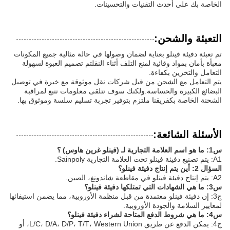
الخاصة بك على أحدث التقنيات والتحسينات.
التعبئة والشحن:
تم تعبئة دفيئة فينلو بعناية لضمان وصولها في حالة مثالية جميع المكونات
معبأة بأمان بمواد وقائية لمنع التلف أثناء النقلتم تصميم العبوة لسهولة
التعامل والتخزين بكفاءة.
يتم التعامل مع الشحن من قبل شركات نقل موثوقة مع خبرة في توصيل
البضائع الكبيرة والحساسة.ولكنك سوف تتلقى معلومات تتبع لمراقبة
الشحنة الخاصة بكفريقنا ملتزم بتوفير تجربة تسليم سلسة وموثوق بها.
الأسئلة الشائعة:
س1: ما هو اسم العلامة التجارية لـ (فينلو غرين هاوس) ؟
A1: يتم تصنيع دفيئة فينلو تحت العلامة التجارية Sainpoly.
السؤال 2: أين يتم إنتاج دفيئة فينلو؟
A2: يتم إنتاج دفيئة فينلو في مقاطعة شاندونغ، الصين.
س3: ما هي الشهادات التي تمتلكها دفيئة فينلو؟
ج3: إن دفيئة فينلو معتمدة من قبل منظمة الأوروبية، مما يضمن استيفائها
لمعايير السلامة والجودة الأوروبية.
س4: ما هي شروط الدفع المتاحة لشراء دفيئة فينلو؟
ج4: يمكن الدفع عن طريق L/C، D/A، D/P، T/T، Western Union، أو