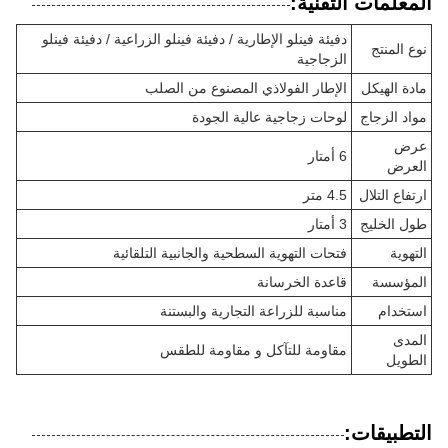
المعلمات التقنية:
دفيئة فينلو الإطارية / دفيئة فينلو الزراعية / دفيئة فينلو
نوع المنتج
الزجاجية
مادة الهيكل
الإطار الفولاذي المصنوع من الصلب
مواد الزجاج
لوحات زجاجية عالية الجودة
عرض
6 أمتار
العرض
ارتفاع التلال
4.5 متر
طول الخليج
3 أمتار
التهوية
فتحات التهوية السطحية والجانبية التلقائية
المؤسسة
قاعدة الخرسانة
استخدام
مناسبة للزراعة التجارية والبستنة
المدى
مقاومة للتآكل و مقاومة للطقس
الطويل
التطبيقات: