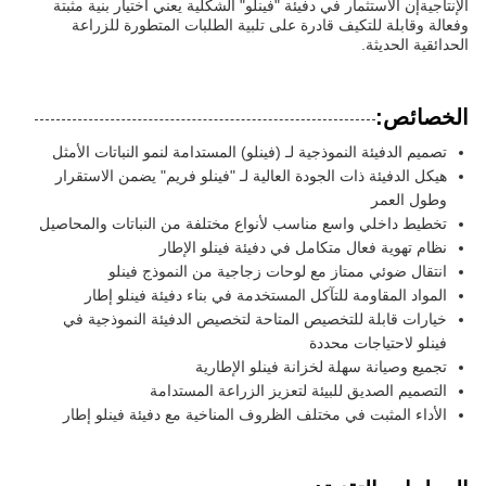
الإنتاجيةإن الاستثمار في دفيئة "فينلو" الشكلية يعني اختيار بنية مثبتة
وفعالة وقابلة للتكيف قادرة على تلبية الطلبات المتطورة للزراعة
الحدائقية الحديثة.
الخصائص:
تصميم الدفيئة النموذجية لـ (فينلو) المستدامة لنمو النباتات الأمثل
هيكل الدفيئة ذات الجودة العالية لـ "فينلو فريم" يضمن الاستقرار
وطول العمر
تخطيط داخلي واسع مناسب لأنواع مختلفة من النباتات والمحاصيل
نظام تهوية فعال متكامل في دفيئة فينلو الإطار
انتقال ضوئي ممتاز مع لوحات زجاجية من النموذج فينلو
المواد المقاومة للتآكل المستخدمة في بناء دفيئة فينلو إطار
خيارات قابلة للتخصيص المتاحة لتخصيص الدفيئة النموذجية في
فينلو لاحتياجات محددة
تجميع وصيانة سهلة لخزانة فينلو الإطارية
التصميم الصديق للبيئة لتعزيز الزراعة المستدامة
الأداء المثبت في مختلف الظروف المناخية مع دفيئة فينلو إطار