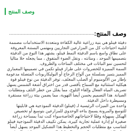
وصف المنتج
وصف المنتج:
دفيئة فينلو هي بنية زراعية عالية الكفاءة ومتعددة الاستخدامات مصممة
لتلبية احتياجات كل من المزارعين التجاريين ومهتمي البستنة.المعروفة
على نطاق واسع باسم الدفيئة النمط فينلو، يشتهر هذا النوع من الدفيئة
بتصميمها الموحد ، ومتانته ، ونقل الضوء المتفوق ، مما يجعله حلا مثاليا
لتحسين نمو النباتات في مختلف المناخات والظروف.
السمة المميزة للخضروات على طراز فينلو تكمن في تصميمها المعماري
المميز.يتميز بسلسلة من ألواح الزجاج أو البوليكاربونات المتصلة مدعومة
بإطار من الألومنيوم أو الصلب المغلف، توفر الدفيئة من نوع فينلو قوة
هيكلية استثنائية مع السماح بأقصى قدر من اختراق أشعة الشمس.يسهل
تصريف المياه الفعال وإلقاء الثلوج، مما يقلل من خطر التلف ومتطلبات
الصيانة. هذا التصميم يحسن أيضا التهوية، مما يضمن بيئة زراعة مستقرة
ومسيطرة داخل الدفيئة.
واحدة من الميزات الرئيسية لـ (فينلو) الدفيئة النموذجية هي قابليتها
للتوسع والمرونة.يسمح بناءه الوحدوي للمزارعين بتوسيع أو تخصيص
الهيكل بسهولة وفقًا لاحتياجاتهم الخاصةسواء كنت تبدأ بمساحة زراعة
صغيرة أو إدارة عملية تجارية كبيرة، يمكن تكييف الدفيئة النموذجية فينلو
لتتناسب مع متطلبات الحجم والتخطيط.هذا التشكيل الموحد يسهل أيضاً