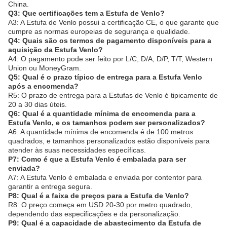
China.
Q3: Que certificações tem a Estufa de Venlo?
A3: A Estufa de Venlo possui a certificação CE, o que garante que
cumpre as normas europeias de segurança e qualidade.
Q4: Quais são os termos de pagamento disponíveis para a
aquisição da Estufa Venlo?
A4: O pagamento pode ser feito por L/C, D/A, D/P, T/T, Western
Union ou MoneyGram.
Q5: Qual é o prazo típico de entrega para a Estufa Venlo
após a encomenda?
R5: O prazo de entrega para a Estufas de Venlo é tipicamente de
20 a 30 dias úteis.
Q6: Qual é a quantidade mínima de encomenda para a
Estufa Venlo, e os tamanhos podem ser personalizados?
A6: A quantidade mínima de encomenda é de 100 metros
quadrados, e tamanhos personalizados estão disponíveis para
atender às suas necessidades específicas.
P7: Como é que a Estufa Venlo é embalada para ser
enviada?
A7: A Estufa Venlo é embalada e enviada por contentor para
garantir a entrega segura.
P8: Qual é a faixa de preços para a Estufa de Venlo?
R8: O preço começa em USD 20-30 por metro quadrado,
dependendo das especificações e da personalização.
P9: Qual é a capacidade de abastecimento da Estufa de