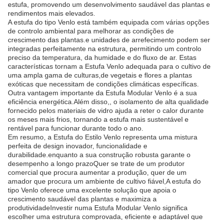
estufa, promovendo um desenvolvimento saudável das plantas e
rendimentos mais elevados.
A estufa do tipo Venlo está também equipada com várias opções
de controlo ambiental para melhorar as condições de
crescimento das plantas.e unidades de arrefecimento podem ser
integradas perfeitamente na estrutura, permitindo um controlo
preciso da temperatura, da humidade e do fluxo de ar. Estas
características tornam a Estufa Venlo adequada para o cultivo de
uma ampla gama de culturas,de vegetais e flores a plantas
exóticas que necessitam de condições climáticas específicas.
Outra vantagem importante da Estufa Modular Venlo é a sua
eficiência energética.Além disso,, o isolamento de alta qualidade
fornecido pelos materiais de vidro ajuda a reter o calor durante
os meses mais frios, tornando a estufa mais sustentável e
rentável para funcionar durante todo o ano.
Em resumo, a Estufa do Estilo Venlo representa uma mistura
perfeita de design inovador, funcionalidade e
durabilidade.enquanto a sua construção robusta garante o
desempenho a longo prazoQuer se trate de um produtor
comercial que procura aumentar a produção, quer de um
amador que procura um ambiente de cultivo fiável,A estufa do
tipo Venlo oferece uma excelente solução que apoia o
crescimento saudável das plantas e maximiza a
produtividadeInvestir numa Estufa Modular Venlo significa
escolher uma estrutura comprovada, eficiente e adaptável que