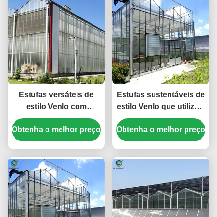
Estufas versáteis de
Estufas sustentáveis de
estilo Venlo com
estilo Venlo que utilizam
isolamento energético e
materiais energéticos e
Obtenha o melhor preço
regulação climática
Obtenha o melhor preço
sistemas de energia
automatizada para
renovável que apoiam
cultivo durante todo o
iniciativas de
ano
agricultura verde