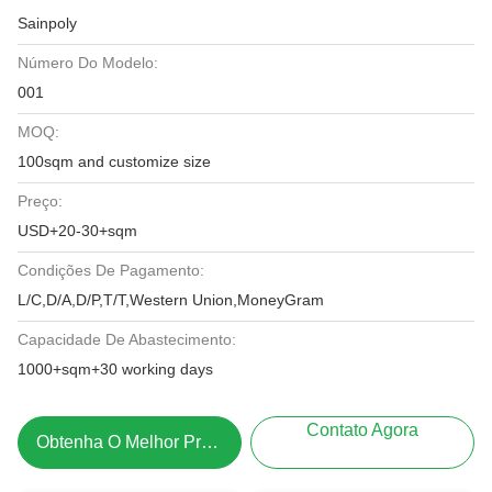
Sainpoly
Número Do Modelo:
001
MOQ:
100sqm and customize size
Preço:
USD+20-30+sqm
Condições De Pagamento:
L/C,D/A,D/P,T/T,Western Union,MoneyGram
Capacidade De Abastecimento:
1000+sqm+30 working days
Contato Agora
Obtenha O Melhor Preço