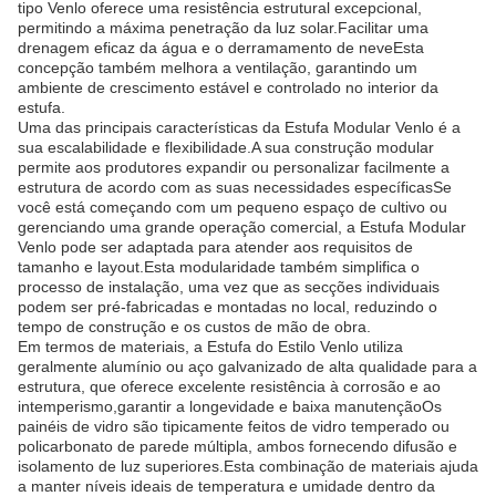
tipo Venlo oferece uma resistência estrutural excepcional,
permitindo a máxima penetração da luz solar.Facilitar uma
drenagem eficaz da água e o derramamento de neveEsta
concepção também melhora a ventilação, garantindo um
ambiente de crescimento estável e controlado no interior da
estufa.
Uma das principais características da Estufa Modular Venlo é a
sua escalabilidade e flexibilidade.A sua construção modular
permite aos produtores expandir ou personalizar facilmente a
estrutura de acordo com as suas necessidades específicasSe
você está começando com um pequeno espaço de cultivo ou
gerenciando uma grande operação comercial, a Estufa Modular
Venlo pode ser adaptada para atender aos requisitos de
tamanho e layout.Esta modularidade também simplifica o
processo de instalação, uma vez que as secções individuais
podem ser pré-fabricadas e montadas no local, reduzindo o
tempo de construção e os custos de mão de obra.
Em termos de materiais, a Estufa do Estilo Venlo utiliza
geralmente alumínio ou aço galvanizado de alta qualidade para a
estrutura, que oferece excelente resistência à corrosão e ao
intemperismo,garantir a longevidade e baixa manutençãoOs
painéis de vidro são tipicamente feitos de vidro temperado ou
policarbonato de parede múltipla, ambos fornecendo difusão e
isolamento de luz superiores.Esta combinação de materiais ajuda
a manter níveis ideais de temperatura e umidade dentro da