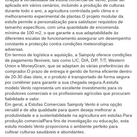
aplicada em vários cenários, incluindo a produção de culturas
durante todo o ano, a agricultura controlada pelo clima e o
melhoramento experimental de plantas.O projeto modular da
estufa permite a personalização para satisfazer requisitos de
tamanho específicos, com uma quantidade de encomenda
mínima de 100 m2, o que garante a sua adaptabilidade às
diferentes escalas de funcionamento.assegurar um desempenho
constante e protecção contra condições meteorológicas
adversas.
Em termos de logística e aquisição, a Sainpoly oferece condições
de pagamento flexíveis, tais como L/C, D/A, D/P, T/T, Western
Union e MoneyGram, que se adaptam às várias preferências do
comprador.O prazo de entrega é gerido de forma eficiente dentro
de 20-30 dias úteis, e o produto é transportado de forma segura
por contêiner para garantir a sua chegada segura.A estufa
modelo Venlo representa um excelente investimento para os
produtores comerciais e os profissionais agrícolas que procuram
fiabilidade e valor.
Em geral, a Estufas Comerciais Sainpoly Venlo é uma opção
versátil e de alta qualidade para quem deseja melhorar a
produtividade e a sustentabilidade na agricultura em estufas.Para
produção comercialPara fins de investigação ou educação, esta
estufa modelo Venlo proporciona o ambiente perfeito para
cultivar culturas saudáveis e abundantes.