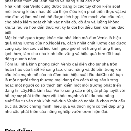
phát triển thực vật lành mạnh và năng suất cao hơn.
Nhà kính loại Venlo cũng được trang bị các tùy chọn kiểm soát
môi trường khác nhau để cải thiện điều kiện phát triển thực vật.và
các đơn vị làm mát có thể được tích hợp liền mạch vào cấu trúc,
cho phép kiểm soát chính xác nhiệt độ, độ ẩm và luồng không
khí.từ rau và hoa đến thực vật kỳ lạ đòi hỏi điều kiện khí hậu đặc
biệt.
Một lợi thế quan trọng khác của nhà kính mô-đun Venlo là hiệu
quả năng lượng của nó.Ngoài ra, cách nhiệt chất lượng cao được
cung cấp bởi các vật liệu kính giúp giữ nhiệt trong những tháng
lạnh hơn, làm cho nhà kính bền vững và hiệu quả hơn để hoạt
động quanh năm.
Tóm lại, nhà kính phong cách Venlo đại diện cho sự pha trộn
hoàn hảo của thiết kế sáng tạo, chức năng và độ bền.trong khi
cấu trúc mạnh mẽ của nó đảm bảo hiệu suất lâu dàiCho dù bạn
là một người trồng thương mại đang tìm cách tăng sản lượng
hoặc một người có sở thích tìm kiếm một môi trường phát triển
đáng tin cậy,Nhà kính loại Venlo cung cấp một giải pháp tuyệt vời
hỗ trợ sự phát triển thực vật khỏe mạnh và tối đa hóa năng
suấtĐầu tư vào nhà kính mô-đun Venlo có nghĩa là chọn một cấu
trúc đã được chứng minh, hiệu quả và thích nghi có thể đáp ứng
nhu cầu phát triển của nông nghiệp vườn ươm hiện đại.