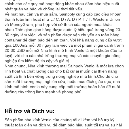
chỉnh cho các quy mô hoạt động khác nhau.đảm bảo hiệu suất
nhất quán và bảo vệ chống lại thời tiết xấu.
Về mặt hậu cần và mua sắm, Sainpoly cung cấp các điều khoản
thanh toán linh hoạt như L / C, D / A, D / P, T / T, Western Union
và MoneyGram, phù hợp với sở thích của người mua khác
nhau.Thời gian giao hàng được quản lý hiệu quả trong vòng 20-
30 ngày làm việc, và sản phẩm được vận chuyển an toàn bằng
container để đảm bảo đến an toàn. Với khả năng cung cấp vượt
quá 1000m2 mỗi 30 ngày làm việc và một phạm vi giá cạnh tranh
20-30 USD mỗi m2,Nhà kính mô hình Venlo là một khoản đầu tư
tuyệt vời cho các nhà trồng thương mại và các chuyên gia nông
nghiệp tìm kiếm độ tin cậy và giá trị.
Nhìn chung, Nhà kính thương mại Sainpoly Venlo là một lựa chọn
linh hoạt và chất lượng cao cho bất cứ ai muốn cải thiện năng
suất và tính bền vững trong nông nghiệp nhà kính.Cho dù cho
sản xuất thương mại, nghiên cứu, hoặc mục đích giáo dục, nhà
kính mô hình Venlo này cung cấp môi trường hoàn hảo để nuôi
dưỡng cây trồng lành mạnh và phong phú.
Hỗ trợ và Dịch vụ:
Sản phẩm nhà kính Venlo của chúng tôi đi kèm với hỗ trợ kỹ
thuật toàn diện và dịch vụ để đảm bảo hiệu suất tối ưu và sự hài