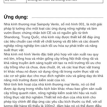
Ứng dụng:
Nhà kính thương mại Sainpoly Venlo, số mô hình 001, là một giải
pháp lý tưởng cho một loạt các ứng dụng nông nghiệp và làm
vườn.Được chứng nhận bởi CE và có nguồn gốc từ tỉnh
Shandong, Trung Quốc, nhà kính này được thiết kế để đáp ứng
các tiêu chuẩn cao nhất về chất lượng và độ bền.và các doanh
nghiệp nông nghiệp tìm cách tối ưu hóa sự phát triển và năng
suất thực vật.
Nhà kính mô hình Venlo đặc biệt phù hợp với sản xuất rau quy
mô lớn, trồng hoa và nhân giống cây trồng.Nội thất rộng rãi và
khả năng truyền ánh sáng tuyệt vời tạo ra môi trường tối ưu cho
cây trồng như cà chua, dưa chuột, ớt, và các loại thực vật trang
trí khác nhau.nó được sử dụng rộng rãi trong vườn thực vật và
các cơ sở giáo dục cho mục đích nghiên cứu và giảng dạy do khả
năng môi trường được kiểm soát của nó.
Nhờ tính linh hoạt của nhà kính thương mại Venlo, nó có thể
được áp dụng trong nhiều kịch bản khác nhau bao gồm sản xuất
cây trồng quanh năm, nông nghiệp kiểm soát khí hậu và nuôi
trồng thực vật thử nghiệm.Thiết kế mô-đun của nhà kính cho
phép tùy chỉnh để đáp ứng các yêu cầu kích thước cụ thể, với số
lượng đặt hàng tối thiểu là 100m2, đảm bảo nó có thể được điều