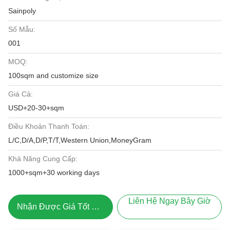
Sainpoly
Số Mẫu:
001
MOQ:
100sqm and customize size
Giá Cả:
USD+20-30+sqm
Điều Khoản Thanh Toán:
L/C,D/A,D/P,T/T,Western Union,MoneyGram
Khả Năng Cung Cấp:
1000+sqm+30 working days
Liên Hệ Ngay Bây Giờ
Nhận Được Giá Tốt Nhất