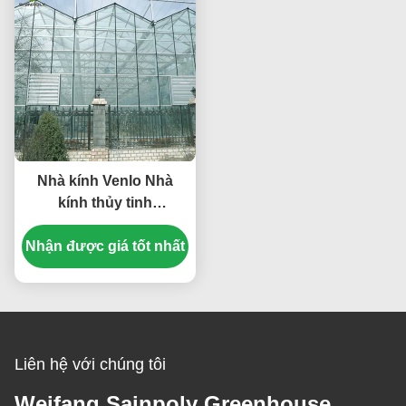
Nhà kính Venlo Nhà
kính thủy tinh
polycarbonate thương
Nhận được giá tốt nhất
mại Nhà kính cho hạt
giống rau quả cà chua
hydroponic
Liên hệ với chúng tôi
Weifang Sainpoly Greenhouse