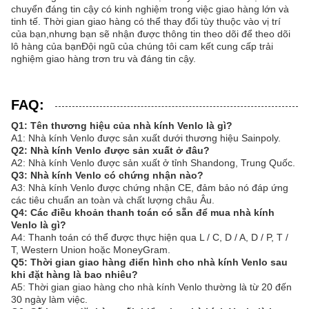
chuyển đáng tin cậy có kinh nghiệm trong việc giao hàng lớn và
tinh tế. Thời gian giao hàng có thể thay đổi tùy thuộc vào vị trí
của bạn,nhưng bạn sẽ nhận được thông tin theo dõi để theo dõi
lô hàng của bạnĐội ngũ của chúng tôi cam kết cung cấp trải
nghiệm giao hàng trơn tru và đáng tin cậy.
FAQ:
Q1: Tên thương hiệu của nhà kính Venlo là gì?
A1: Nhà kính Venlo được sản xuất dưới thương hiệu Sainpoly.
Q2: Nhà kính Venlo được sản xuất ở đâu?
A2: Nhà kính Venlo được sản xuất ở tỉnh Shandong, Trung Quốc.
Q3: Nhà kính Venlo có chứng nhận nào?
A3: Nhà kính Venlo được chứng nhận CE, đảm bảo nó đáp ứng
các tiêu chuẩn an toàn và chất lượng châu Âu.
Q4: Các điều khoản thanh toán có sẵn để mua nhà kính
Venlo là gì?
A4: Thanh toán có thể được thực hiện qua L / C, D / A, D / P, T /
T, Western Union hoặc MoneyGram.
Q5: Thời gian giao hàng điển hình cho nhà kính Venlo sau
khi đặt hàng là bao nhiêu?
A5: Thời gian giao hàng cho nhà kính Venlo thường là từ 20 đến
30 ngày làm việc.