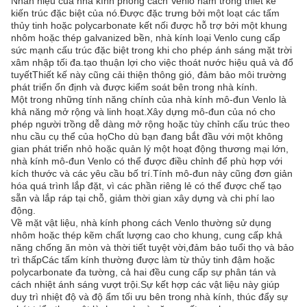
Nhãn hiệu của nhà kính phong cách Venlo nằm trong thiết kế
kiến trúc đặc biệt của nó.Được đặc trưng bởi một loạt các tấm
thủy tinh hoặc polycarbonate kết nối được hỗ trợ bởi một khung
nhôm hoặc thép galvanized bền, nhà kính loại Venlo cung cấp
sức mạnh cấu trúc đặc biệt trong khi cho phép ánh sáng mặt trời
xâm nhập tối đa.tạo thuận lợi cho việc thoát nước hiệu quả và đổ
tuyếtThiết kế này cũng cải thiện thông gió, đảm bảo môi trường
phát triển ổn định và được kiểm soát bên trong nhà kính.
Một trong những tính năng chính của nhà kính mô-đun Venlo là
khả năng mở rộng và linh hoạt.Xây dựng mô-đun của nó cho
phép người trồng dễ dàng mở rộng hoặc tùy chỉnh cấu trúc theo
nhu cầu cụ thể của họCho dù bạn đang bắt đầu với một không
gian phát triển nhỏ hoặc quản lý một hoạt động thương mại lớn,
nhà kính mô-đun Venlo có thể được điều chỉnh để phù hợp với
kích thước và các yêu cầu bố trí.Tính mô-đun này cũng đơn giản
hóa quá trình lắp đặt, vì các phần riêng lẻ có thể được chế tạo
sẵn và lắp ráp tại chỗ, giảm thời gian xây dựng và chi phí lao
động.
Về mặt vật liệu, nhà kính phong cách Venlo thường sử dụng
nhôm hoặc thép kẽm chất lượng cao cho khung, cung cấp khả
năng chống ăn mòn và thời tiết tuyệt vời,đảm bảo tuổi thọ và bảo
trì thấpCác tấm kính thường được làm từ thủy tinh đậm hoặc
polycarbonate đa tường, cả hai đều cung cấp sự phân tán và
cách nhiệt ánh sáng vượt trội.Sự kết hợp các vật liệu này giúp
duy trì nhiệt độ và độ ẩm tối ưu bên trong nhà kính, thúc đẩy sự