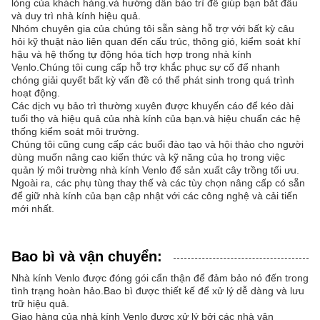
lòng của khách hàng.và hướng dẫn bảo trì để giúp bạn bắt đầu
và duy trì nhà kính hiệu quả.
Nhóm chuyên gia của chúng tôi sẵn sàng hỗ trợ với bất kỳ câu
hỏi kỹ thuật nào liên quan đến cấu trúc, thông gió, kiểm soát khí
hậu và hệ thống tự động hóa tích hợp trong nhà kính
Venlo.Chúng tôi cung cấp hỗ trợ khắc phục sự cố để nhanh
chóng giải quyết bất kỳ vấn đề có thể phát sinh trong quá trình
hoạt động.
Các dịch vụ bảo trì thường xuyên được khuyến cáo để kéo dài
tuổi thọ và hiệu quả của nhà kính của bạn.và hiệu chuẩn các hệ
thống kiểm soát môi trường.
Chúng tôi cũng cung cấp các buổi đào tạo và hội thảo cho người
dùng muốn nâng cao kiến thức và kỹ năng của họ trong việc
quản lý môi trường nhà kính Venlo để sản xuất cây trồng tối ưu.
Ngoài ra, các phụ tùng thay thế và các tùy chọn nâng cấp có sẵn
để giữ nhà kính của bạn cập nhật với các công nghệ và cải tiến
mới nhất.
Bao bì và vận chuyển:
Nhà kính Venlo được đóng gói cẩn thận để đảm bảo nó đến trong
tình trạng hoàn hảo.Bao bì được thiết kế để xử lý dễ dàng và lưu
trữ hiệu quả.
Giao hàng của nhà kính Venlo được xử lý bởi các nhà vận