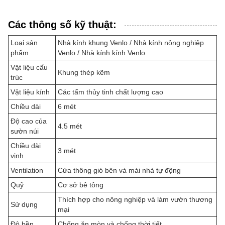
Các thông số kỹ thuật:
Loại sản
Nhà kính khung Venlo / Nhà kính nông nghiệp
phẩm
Venlo / Nhà kính kính Venlo
Vật liệu cấu
Khung thép kẽm
trúc
Vật liệu kính
Các tấm thủy tinh chất lượng cao
Chiều dài
6 mét
Độ cao của
4.5 mét
sườn núi
Chiều dài
3 mét
vịnh
Ventilation
Cửa thông gió bên và mái nhà tự động
Quỹ
Cơ sở bê tông
Thích hợp cho nông nghiệp và làm vườn thương
Sử dụng
mại
Độ bền
Chống ăn mòn và chống thời tiết