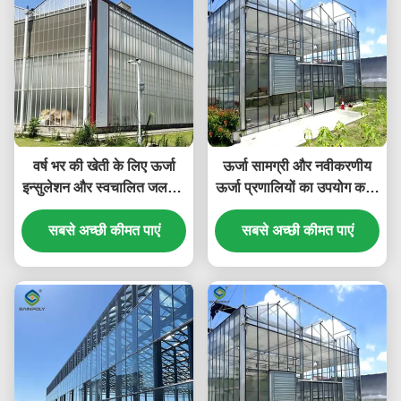
वर्ष भर की खेती के लिए ऊर्जा
ऊर्जा सामग्री और नवीकरणीय
इन्सुलेशन और स्वचालित जलवायु
ऊर्जा प्रणालियों का उपयोग करने
विनियमन के साथ बहुमुखी वेन्लो
वाला सतत वेन्लो शैली का
सबसे अच्छी कीमत पाएं
शैली का ग्रीनहाउस
ग्रीनहाउस हरित कृषि पहल का
सबसे अच्छी कीमत पाएं
समर्थन करता है