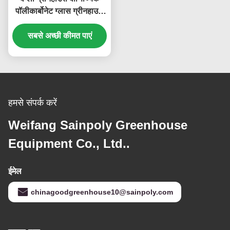
पॉलीकार्बोनेट ग्लास ग्रीनहाउस
बीज के लिए सब्जियों के लिए
सबसे अच्छी कीमत पाएं
हाइड्रोपोनिक टमाटर
हमसे संपर्क करें
Weifang Sainpoly Greenhouse
Equipment Co., Ltd..
ईमेल
chinagoodgreenhouse10@sainpoly.com