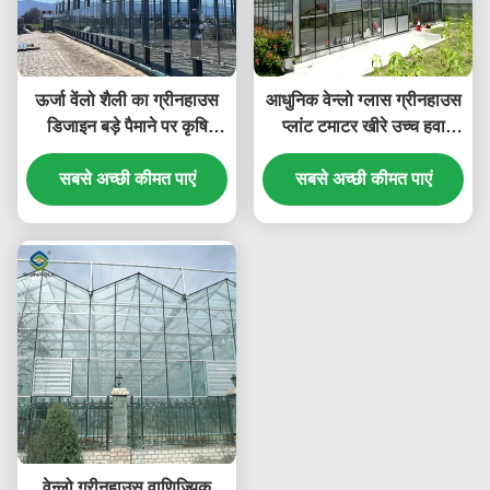
ऊर्जा वेंलो शैली का ग्रीनहाउस
आधुनिक वेन्लो ग्लास ग्रीनहाउस
डिजाइन बड़े पैमाने पर कृषि
प्लांट टमाटर खीरे उच्च हवा
उत्पादन के लिए उपयुक्त है जो
प्रतिरोध
पौधों के विकास की स्थिति में
सबसे अच्छी कीमत पाएं
सबसे अच्छी कीमत पाएं
सुधार करता है
वेन्लो ग्रीनहाउस वाणिज्यिक