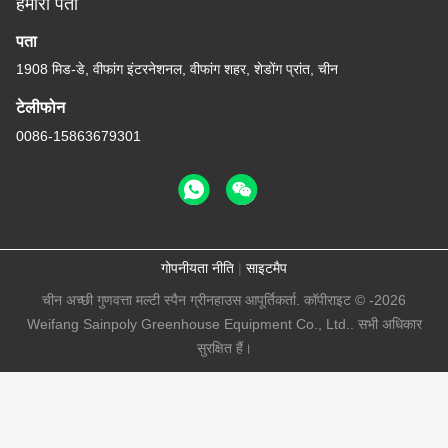
हमारा पता
पता
1908 मिड-डे, वीफांग इंटरनेशनल, वीफांग शहर, शेडोंग प्रांत, चीन
टेलीफोन
0086-15863679301
गोपनीयता नीति
|
साइटमैप
चीन अच्छी गुणवत्ता मल्टी स्पैन ग्रीनहाउस आपूर्तिकर्ता. कॉपीराइट © -2026
Weifang Sainpoly Greenhouse Equipment Co., Ltd.. सभी अधिकार
सुरक्षित हैं।