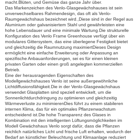
macht.Blüten, und Gemüse das ganze Jahr über.
Das Markenzeichen des Venlo-Glasgewächshauses ist sein
unverwechselbares Rahmendesign, das oft als Venlo-
Raumgewächshaus bezeichnet wird.,Diese sind in der Regel aus
Aluminium oder galvanisiertem Stahl und gewährleisten eine
hohe Lebensdauer und eine minimale Wartung.Die strukturelle
Konfiguration des Venlo Frame Greenhouse verfügt über ein
modulares Gittersystem, das eine überlegene Festigkeit bietet
und gleichzeitig die Raumnutzung maximiertDieses Design
ermöglicht eine einfache Erweiterung oder Anpassung an
spezifische Anbauanforderungen, sei es für einen kleinen
privaten Garten oder einen groß angelegten kommerziellen
Betrieb.
Eine der herausragenden Eigenschaften des
Modellgewächshauses Venlo ist seine außergewöhnliche
Lichtdiffusionsfähigkeit.Die in der Venlo-Glasgewächshaus
verwendet Glasplatten sind speziell entwickelt, um die
Sonnenlichtdurchdringung zu optimieren und gleichzeitig
Wärmeverluste zu minimierenDies führt zu einem stabileren
internen Klima, das für ein optimales Pflanzenwachstum
entscheidend ist.Die hohe Transparenz des Glases in
Kombination mit den intelligenten Lüftungsmöglichkeiten im
Modell Gewächshaus Venlo sorgt dafür, dass die Pflanzen
reichlich natürliches Licht und frische Luft erhalten, wodurch der
Bedarf an künstlicher Beleuchtung und Klimaanlage reduziert