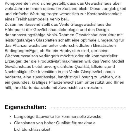
Komponenten wird sichergestellt, dass das Gewächshaus über
viele Jahre in einem optimalen Zustand bleibt.Diese Langlebigkeit
und einfache Wartung tragen wesentlich zur Kostenwirksamkeit
eines Treibhausmodells Venlo bei..
Zusammenfassend stellt das Venlo Glasgewächshaus den
Höhepunkt der Gewächshausteknologie und des Design
dar.anpassungsfähige Venlo-Rahmen Gewächshausstruktur mit
leistungsfähigen Glasplatten schafft eine optimale Umgebung für
das Pflanzenwachstum unter unterschiedlichen klimatischen
BedingungenEgal, ob Sie ein Hobbyisten sind, der seine
Wachstumssaison verlängern möchte oder ein kommerzieller
Erzeuger, der die Produktivität maximieren will, das Venlo Modell
Gewächshaus bietet unvergleichliche Qualität, Effizienz,und
NachhaltigkeitDie Investition in ein Venlo-Glasgewächshaus
bedeutet, eine zuverlässige, langfristige Lösung zu wählen, die
ein gesundes, kräftiges Pflanzenwachstum unterstützt und Ihnen
hilft, Ihre Gartenbauziele mit Zuversicht zu erreichen.
Eigenschaften:
Langlebige Bauwerke für kommerzielle Zwecke
Glasplatten von hoher Qualität für maximale
Lichtdurchlässigkeit