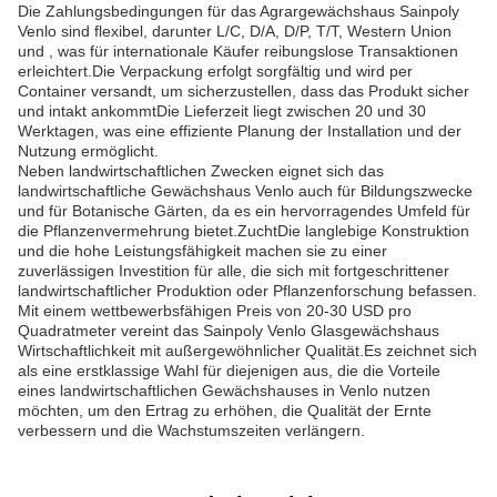
Die Zahlungsbedingungen für das Agrargewächshaus Sainpoly
Venlo sind flexibel, darunter L/C, D/A, D/P, T/T, Western Union
und , was für internationale Käufer reibungslose Transaktionen
erleichtert.Die Verpackung erfolgt sorgfältig und wird per
Container versandt, um sicherzustellen, dass das Produkt sicher
und intakt ankommtDie Lieferzeit liegt zwischen 20 und 30
Werktagen, was eine effiziente Planung der Installation und der
Nutzung ermöglicht.
Neben landwirtschaftlichen Zwecken eignet sich das
landwirtschaftliche Gewächshaus Venlo auch für Bildungszwecke
und für Botanische Gärten, da es ein hervorragendes Umfeld für
die Pflanzenvermehrung bietet.ZuchtDie langlebige Konstruktion
und die hohe Leistungsfähigkeit machen sie zu einer
zuverlässigen Investition für alle, die sich mit fortgeschrittener
landwirtschaftlicher Produktion oder Pflanzenforschung befassen.
Mit einem wettbewerbsfähigen Preis von 20-30 USD pro
Quadratmeter vereint das Sainpoly Venlo Glasgewächshaus
Wirtschaftlichkeit mit außergewöhnlicher Qualität.Es zeichnet sich
als eine erstklassige Wahl für diejenigen aus, die die Vorteile
eines landwirtschaftlichen Gewächshauses in Venlo nutzen
möchten, um den Ertrag zu erhöhen, die Qualität der Ernte
verbessern und die Wachstumszeiten verlängern.