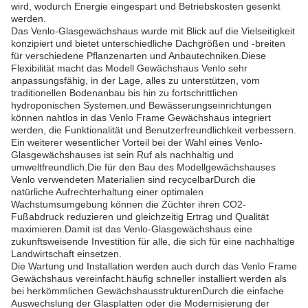
wird, wodurch Energie eingespart und Betriebskosten gesenkt
werden.
Das Venlo-Glasgewächshaus wurde mit Blick auf die Vielseitigkeit
konzipiert und bietet unterschiedliche Dachgrößen und -breiten
für verschiedene Pflanzenarten und Anbautechniken.Diese
Flexibilität macht das Modell Gewächshaus Venlo sehr
anpassungsfähig, in der Lage, alles zu unterstützen, vom
traditionellen Bodenanbau bis hin zu fortschrittlichen
hydroponischen Systemen.und Bewässerungseinrichtungen
können nahtlos in das Venlo Frame Gewächshaus integriert
werden, die Funktionalität und Benutzerfreundlichkeit verbessern.
Ein weiterer wesentlicher Vorteil bei der Wahl eines Venlo-
Glasgewächshauses ist sein Ruf als nachhaltig und
umweltfreundlich.Die für den Bau des Modellgewächshauses
Venlo verwendeten Materialien sind recycelbarDurch die
natürliche Aufrechterhaltung einer optimalen
Wachstumsumgebung können die Züchter ihren CO2-
Fußabdruck reduzieren und gleichzeitig Ertrag und Qualität
maximieren.Damit ist das Venlo-Glasgewächshaus eine
zukunftsweisende Investition für alle, die sich für eine nachhaltige
Landwirtschaft einsetzen.
Die Wartung und Installation werden auch durch das Venlo Frame
Gewächshaus vereinfacht.häufig schneller installiert werden als
bei herkömmlichen GewächshausstrukturenDurch die einfache
Auswechslung der Glasplatten oder die Modernisierung der