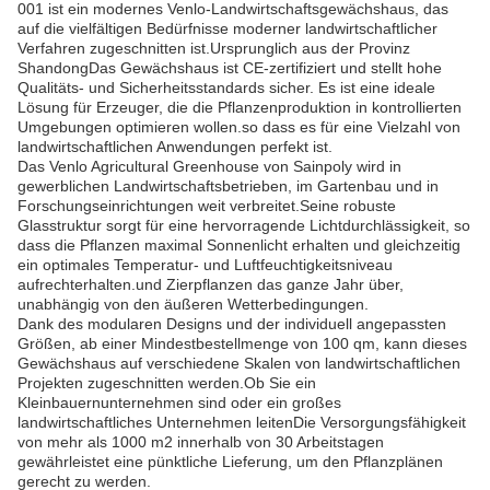
001 ist ein modernes Venlo-Landwirtschaftsgewächshaus, das
auf die vielfältigen Bedürfnisse moderner landwirtschaftlicher
Verfahren zugeschnitten ist.Ursprunglich aus der Provinz
ShandongDas Gewächshaus ist CE-zertifiziert und stellt hohe
Qualitäts- und Sicherheitsstandards sicher. Es ist eine ideale
Lösung für Erzeuger, die die Pflanzenproduktion in kontrollierten
Umgebungen optimieren wollen.so dass es für eine Vielzahl von
landwirtschaftlichen Anwendungen perfekt ist.
Das Venlo Agricultural Greenhouse von Sainpoly wird in
gewerblichen Landwirtschaftsbetrieben, im Gartenbau und in
Forschungseinrichtungen weit verbreitet.Seine robuste
Glasstruktur sorgt für eine hervorragende Lichtdurchlässigkeit, so
dass die Pflanzen maximal Sonnenlicht erhalten und gleichzeitig
ein optimales Temperatur- und Luftfeuchtigkeitsniveau
aufrechterhalten.und Zierpflanzen das ganze Jahr über,
unabhängig von den äußeren Wetterbedingungen.
Dank des modularen Designs und der individuell angepassten
Größen, ab einer Mindestbestellmenge von 100 qm, kann dieses
Gewächshaus auf verschiedene Skalen von landwirtschaftlichen
Projekten zugeschnitten werden.Ob Sie ein
Kleinbauernunternehmen sind oder ein großes
landwirtschaftliches Unternehmen leitenDie Versorgungsfähigkeit
von mehr als 1000 m2 innerhalb von 30 Arbeitstagen
gewährleistet eine pünktliche Lieferung, um den Pflanzplänen
gerecht zu werden.